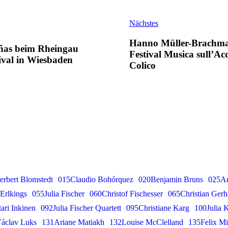
Nächstes
Hanno Müller-Brachm
ñas beim Rheingau
Festival Musica sull’Ac
ival in Wiesbaden
Colico
 des Dirigierens"
bei den Salzburger Festspielen
antander
m Bande
rbert Blomstedt
015Claudio Bohórquez
020Benjamin Bruns
025Am
Erlkings
055Julia Fischer
060Christof Fischesser
065Christian Gerh
ari Inkinen
092Julia Fischer Quartett
095Christiane Karg
100Julia K
áclav Luks
131Ariane Matiakh
132Louise McClelland
135Felix Mi