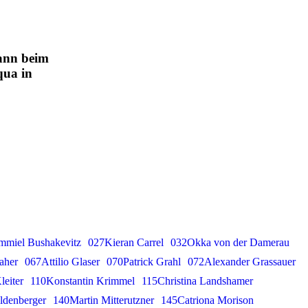
ann beim
qua in
miel Bushakevitz
027Kieran Carrel
032Okka von der Damerau
aher
067Attilio Glaser
070Patrick Grahl
072Alexander Grassauer
leiter
110Konstantin Krimmel
115Christina Landshamer
ldenberger
140Martin Mitterutzner
145Catriona Morison