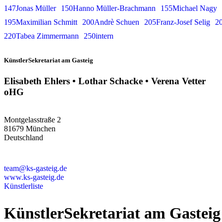
147Jonas Müller
150Hanno Müller-Brachmann
155Michael Nagy
195Maximilian Schmitt
200Andrè Schuen
205Franz-Josef Selig
20
220Tabea Zimmermann
250intern
KünstlerSekretariat am Gasteig
Elisabeth Ehlers • Lothar Schacke • Verena Vetter
oHG
Montgelasstraße 2
81679 München
Deutschland
+49 89 4448879-0
team@ks-gasteig.de
www.ks-gasteig.de
Künstlerliste
KünstlerSekretariat am Gasteig