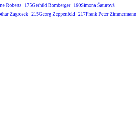
ne Roberts
175Gerhild Romberger
190Simona Šaturová
thar Zagrosek
215Georg Zeppenfeld
217Frank Peter Zimmermann