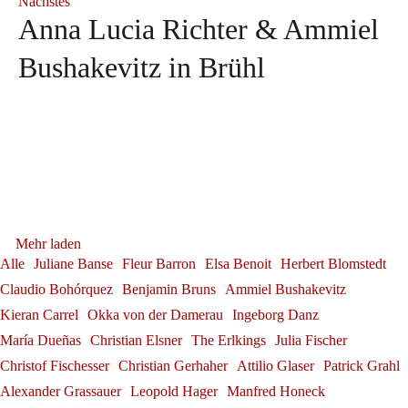
Nächstes
Anna Lucia Richter & Ammiel
Bushakevitz in Brühl
Debüt: Konstantin Krimmel &
Tabea Zimmermann in Siena
Franz-Josef Selig beim Festival
Ammiel Bushakevitz bei den
Tabea Zimmermann
Gerold Huber erhält das
Alexander Grassauer in
Mehr laden
Internacional de Santander
Georg Zeppenfeld bei den
Salzburger Festspielen
Bundesverdienstkreuz am
Alle
Juliane Banse
Fleur Barron
Elsa Benoit
Herbert Blomstedt
Franz-Josef Selig
Bayreuth
Claudio Bohórquez
Benjamin Bruns
Ammiel Bushakevitz
Konstantin Krimmel
Bayreuther Festspielen
Bande
Kieran Carrel
Okka von der Damerau
Ingeborg Danz
Alexander Grassauer
Neuerscheinung: "Herbert
Georg Zeppenfeld
Gerold Huber
Sophie Rennert in Innsbruck
María Dueñas
Christian Elsner
The Erlkings
Julia Fischer
Blomstedt und die Kunst des
Christof Fischesser
Christian Gerhaher
Attilio Glaser
Patrick Grahl
Sophie Rennert
Andrè Schuen bei den
Alexander Grassauer
Leopold Hager
Manfred Honeck