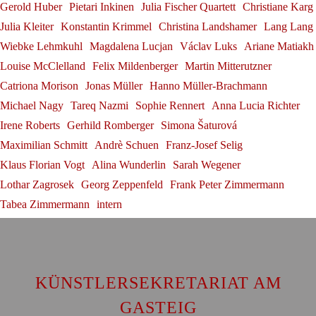
Dirigierens"
Gerold Huber
Pietari Inkinen
Julia Fischer Quartett
Christiane Karg
Salzburger Festspielen
Herbert Blomstedt
Julia Kleiter
Konstantin Krimmel
Christina Landshamer
Lang Lang
Andrè Schuen
Wiebke Lehmkuhl
Magdalena Lucjan
Václav Luks
Ariane Matiakh
Louise McClelland
Felix Mildenberger
Martin Mitterutzner
Catriona Morison
Jonas Müller
Hanno Müller-Brachmann
Michael Nagy
Tareq Nazmi
Sophie Rennert
Anna Lucia Richter
Irene Roberts
Gerhild Romberger
Simona Šaturová
Maximilian Schmitt
Andrè Schuen
Franz-Josef Selig
Klaus Florian Vogt
Alina Wunderlin
Sarah Wegener
Lothar Zagrosek
Georg Zeppenfeld
Frank Peter Zimmermann
Tabea Zimmermann
intern
KÜNSTLERSEKRETARIAT AM
GASTEIG