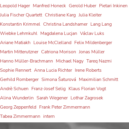
Debüt: Konstantin Krimmel
Salzburger Festspielen
Tabea Zimmermann in Siena
Herbert Blomstedt
Leopold Hager
Manfred Honeck
Gerold Huber
Pietari Inkinen
Alexander Grassauer in
Franz-Josef Selig beim
& Ammiel Bushakevitz bei
Andrè Schuen
Georg Zeppenfeld bei den
Julia Fischer Quartett
Christiane Karg
Julia Kleiter
Tabea Zimmermann
Bayreuth
Festival Internacional de
den Salzburger Festspielen
Konstantin Krimmel
Christina Landshamer
Lang Lang
Bayreuther Festspielen
Gerold Huber erhält das
Alexander Grassauer
Wiebke Lehmkuhl
Magdalena Lucjan
Václav Luks
Santander
Konstantin Krimmel
Georg Zeppenfeld
Bundesverdienstkreuz am
Ariane Matiakh
Louise McClelland
Felix Mildenberger
Franz-Josef Selig
Martin Mitterutzner
Catriona Morison
Jonas Müller
Bande
Hanno Müller-Brachmann
Michael Nagy
Tareq Nazmi
Gerold Huber
Sophie Rennert
Anna Lucia Richter
Irene Roberts
Gerhild Romberger
Simona Šaturová
Maximilian Schmitt
Andrè Schuen
Franz-Josef Selig
Klaus Florian Vogt
Alina Wunderlin
Sarah Wegener
Lothar Zagrosek
Georg Zeppenfeld
Frank Peter Zimmermann
Tabea Zimmermann
intern