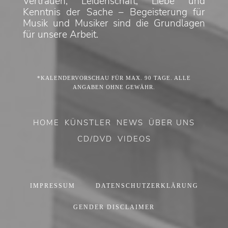
Vertrauen, Leidenschaft, Liebe und
Kenntnis der Sache – Begeisterung für
Musik und Musiker sind die Grundlagen
für unsere Arbeit.
*KALENDERVORSCHAU FÜR MAX. 90 TAGE. ALLE
ANGABEN OHNE GEWÄHR.
HOME
KÜNSTLER
NEWS
ÜBER UNS
CD/DVD
VIDEOS
IMPRESSUM
DATENSCHUTZERKLÄRUNG
GENDER DISCLAIMER