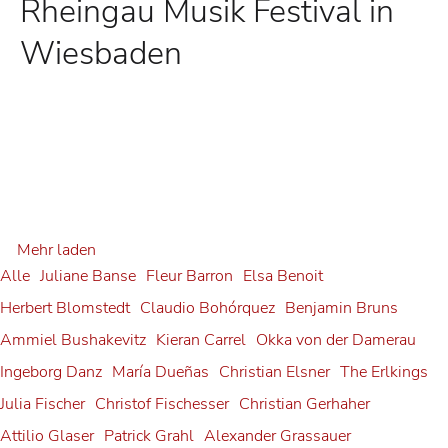
Rheingau Musik Festival in
Wiesbaden
Mehr laden
Alle
Juliane Banse
Fleur Barron
Elsa Benoit
Herbert Blomstedt
Claudio Bohórquez
Benjamin Bruns
Neuerscheinung: "Herbert
Ammiel Bushakevitz
Kieran Carrel
Okka von der Damerau
Sophie Rennert in Innsbruck
Ingeborg Danz
María Dueñas
Christian Elsner
The Erlkings
Blomstedt und die Kunst des
Sophie Rennert
Andrè Schuen bei den
Julia Fischer
Christof Fischesser
Christian Gerhaher
Dirigierens"
Attilio Glaser
Patrick Grahl
Alexander Grassauer