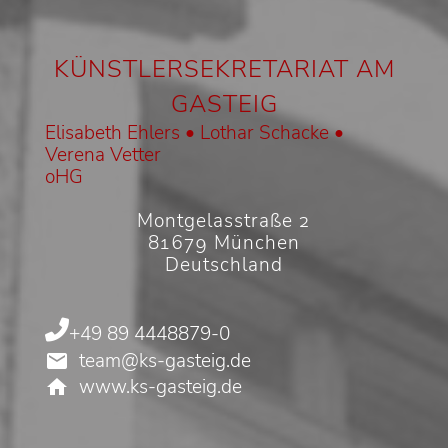
KÜNSTLERSEKRETARIAT AM
GASTEIG
Elisabeth Ehlers • Lothar Schacke •
Verena Vetter
oHG
Montgelasstraße 2
81679 München
Deutschland
+49 89 4448879-0
team@ks-gasteig.de
www.ks-gasteig.de