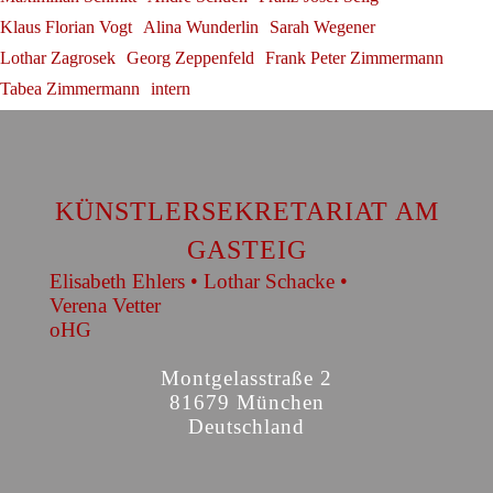
Klaus Florian Vogt
Alina Wunderlin
Sarah Wegener
Lothar Zagrosek
Georg Zeppenfeld
Frank Peter Zimmermann
Tabea Zimmermann
intern
KÜNSTLERSEKRETARIAT AM
GASTEIG
Elisabeth Ehlers • Lothar Schacke •
Verena Vetter
oHG
Montgelasstraße 2
81679 München
Deutschland