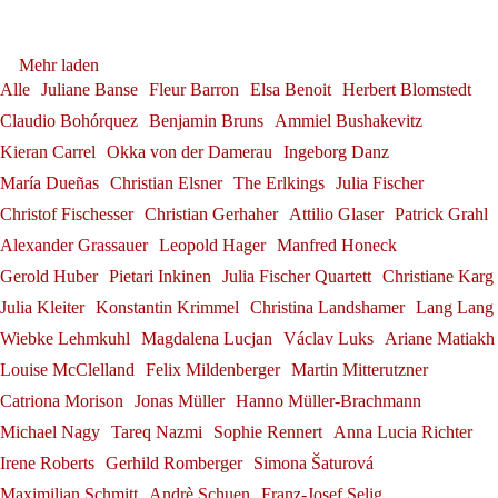
Debüt: Konstantin Krimmel &
Tabea Zimmermann in Siena
Dirigierens"
Franz-Josef Selig beim Festival
Andrè Schuen
Ammiel Bushakevitz bei den
Tabea Zimmermann
Gerold Huber erhält das
Herbert Blomstedt
Alexander Grassauer in
Mehr laden
Internacional de Santander
Georg Zeppenfeld bei den
Salzburger Festspielen
Bundesverdienstkreuz am
Alle
Juliane Banse
Fleur Barron
Elsa Benoit
Herbert Blomstedt
Franz-Josef Selig
Bayreuth
Claudio Bohórquez
Benjamin Bruns
Ammiel Bushakevitz
Konstantin Krimmel
Bayreuther Festspielen
Bande
Kieran Carrel
Okka von der Damerau
Ingeborg Danz
Alexander Grassauer
Georg Zeppenfeld
Gerold Huber
María Dueñas
Christian Elsner
The Erlkings
Julia Fischer
Christof Fischesser
Christian Gerhaher
Attilio Glaser
Patrick Grahl
Alexander Grassauer
Leopold Hager
Manfred Honeck
Gerold Huber
Pietari Inkinen
Julia Fischer Quartett
Christiane Karg
Julia Kleiter
Konstantin Krimmel
Christina Landshamer
Lang Lang
Wiebke Lehmkuhl
Magdalena Lucjan
Václav Luks
Ariane Matiakh
Louise McClelland
Felix Mildenberger
Martin Mitterutzner
Catriona Morison
Jonas Müller
Hanno Müller-Brachmann
Michael Nagy
Tareq Nazmi
Sophie Rennert
Anna Lucia Richter
Irene Roberts
Gerhild Romberger
Simona Šaturová
Maximilian Schmitt
Andrè Schuen
Franz-Josef Selig