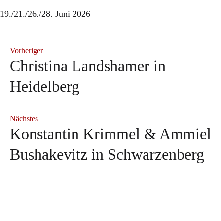
19./21./26./28. Juni 2026
Vorheriger
Christina Landshamer in
Heidelberg
Nächstes
Konstantin Krimmel & Ammiel
Bushakevitz in Schwarzenberg
Neuerscheinung: "Herbert
Andrè Schuen bei den
Sophie Rennert in Innsbruck
Blomstedt und die Kunst des
Salzburger Festspielen
Sophie Rennert