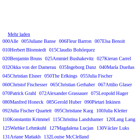
Andrè Schuen bei den Salzburger Festspielen
Kunst des Dirigierens"
Sophie Rennert in Innsbruck
Andrè Schuen
Herbert Blomstedt
Debüt: Konstantin Krimmel & Ammiel
Tabea Zimmermann in Siena
Sophie Rennert
Bushakevitz bei den Salzburger Festspielen
Franz-Josef Selig beim Festival Internacional de
Gerold Huber erhält das Bundesverdienstkreuz
Tabea Zimmermann
Santander
Mehr laden
Alexander Grassauer in Bayreuth
Konstantin Krimmel
am Bande
000Alle
005Juliane Banse
006Fleur Barron
007Elsa Benoit
Georg Zeppenfeld bei den Bayreuther
Franz-Josef Selig
010Herbert Blomstedt
015Claudio Bohórquez
Alexander Grassauer
Festspielen
Gerold Huber
020Benjamin Bruns
025Ammiel Bushakevitz
027Kieran Carrel
Georg Zeppenfeld
032Okka von der Damerau
035Ingeborg Danz
040María Dueñas
045Christian Elsner
050The Erlkings
055Julia Fischer
060Christof Fischesser
065Christian Gerhaher
067Attilio Glaser
070Patrick Grahl
072Alexander Grassauer
075Leopold Hager
080Manfred Honeck
085Gerold Huber
090Pietari Inkinen
092Julia Fischer Quartett
095Christiane Karg
100Julia Kleiter
110Konstantin Krimmel
115Christina Landshamer
120Lang Lang
125Wiebke Lehmkuhl
127Magdalena Lucjan
130Václav Luks
131Ariane Matiakh
132Louise McClelland