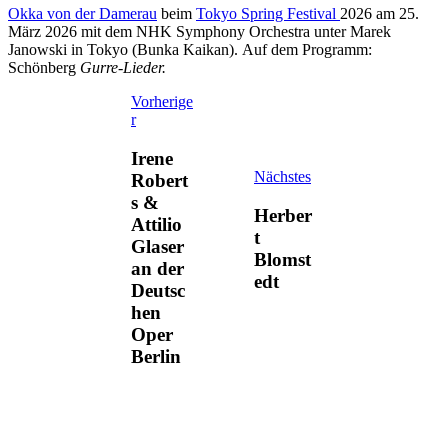
Okka von der Damerau
beim
Tokyo Spring Festival
2026 am 25.
März 2026 mit dem NHK Symphony Orchestra unter Marek
Janowski in Tokyo (Bunka Kaikan). Auf dem Programm:
Schönberg
Gurre-Lieder.
Vorherige
r
Irene
Nächstes
Robert
s &
Herber
Attilio
t
Glaser
Blomst
an der
edt
Deutsc
hen
Oper
Berlin
Neuerscheinung: "Herbert Blomstedt und die