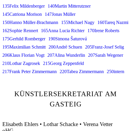
135Felix Mildenberger
140Martin Mitterutzner
145Catriona Morison
147Jonas Müller
150Hanno Müller-Brachmann
155Michael Nagy
160Tareq Nazmi
162Sophie Rennert
165Anna Lucia Richter
170Irene Roberts
175Gerhild Romberger
190Simona Šaturová
195Maximilian Schmitt
200Andrè Schuen
205Franz-Josef Selig
206Klaus Florian Vogt
207Alina Wunderlin
207Sarah Wegener
210Lothar Zagrosek
215Georg Zeppenfeld
217Frank Peter Zimmermann
220Tabea Zimmermann
250intern
KÜNSTLERSEKRETARIAT AM
GASTEIG
Elisabeth Ehlers • Lothar Schacke • Verena Vetter
oHG