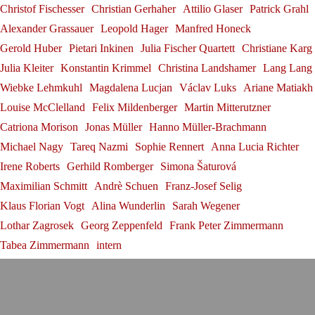
Christof Fischesser
Christian Gerhaher
Attilio Glaser
Patrick Grahl
Alexander Grassauer
Leopold Hager
Manfred Honeck
Gerold Huber
Pietari Inkinen
Julia Fischer Quartett
Christiane Karg
Julia Kleiter
Konstantin Krimmel
Christina Landshamer
Lang Lang
Wiebke Lehmkuhl
Magdalena Lucjan
Václav Luks
Ariane Matiakh
Louise McClelland
Felix Mildenberger
Martin Mitterutzner
Catriona Morison
Jonas Müller
Hanno Müller-Brachmann
Michael Nagy
Tareq Nazmi
Sophie Rennert
Anna Lucia Richter
Irene Roberts
Gerhild Romberger
Simona Šaturová
Maximilian Schmitt
Andrè Schuen
Franz-Josef Selig
Klaus Florian Vogt
Alina Wunderlin
Sarah Wegener
Lothar Zagrosek
Georg Zeppenfeld
Frank Peter Zimmermann
Tabea Zimmermann
intern