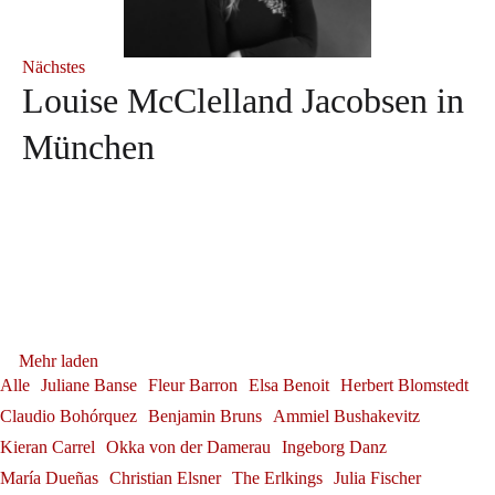
Nächstes
Louise McClelland Jacobsen in
München
Neuerscheinung: "Herbert
Andrè Schuen bei den
Sophie Rennert in Innsbruck
Blomstedt und die Kunst des
Salzburger Festspielen
Debüt: Konstantin Krimmel &
Sophie Rennert
Tabea Zimmermann in Siena
Dirigierens"
Franz-Josef Selig beim Festival
Andrè Schuen
Ammiel Bushakevitz bei den
Tabea Zimmermann
Gerold Huber erhält das
Herbert Blomstedt
Alexander Grassauer in
Mehr laden
Internacional de Santander
Georg Zeppenfeld bei den
Salzburger Festspielen
Bundesverdienstkreuz am
Alle
Juliane Banse
Fleur Barron
Elsa Benoit
Herbert Blomstedt
Franz-Josef Selig
Bayreuth
Claudio Bohórquez
Benjamin Bruns
Ammiel Bushakevitz
Konstantin Krimmel
Bayreuther Festspielen
Bande
Kieran Carrel
Okka von der Damerau
Ingeborg Danz
Alexander Grassauer
Georg Zeppenfeld
Gerold Huber
María Dueñas
Christian Elsner
The Erlkings
Julia Fischer