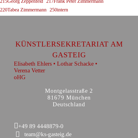
215Georg Zeppenfeld
217Frank Peter Zimmermann
220Tabea Zimmermann
250intern
KÜNSTLERSEKRETARIAT AM
GASTEIG
Elisabeth Ehlers • Lothar Schacke •
Verena Vetter
oHG
Montgelasstraße 2
81679 München
Deutschland
+49 89 4448879-0
team@ks-gasteig.de