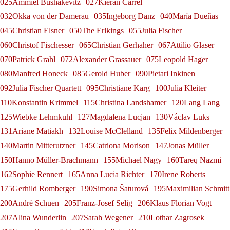
025Ammiel Bushakevitz
027Kieran Carrel
Alexander Grassauer
Georg Zeppenfeld
Gerold Huber
032Okka von der Damerau
035Ingeborg Danz
040María Dueñas
045Christian Elsner
050The Erlkings
055Julia Fischer
060Christof Fischesser
065Christian Gerhaher
067Attilio Glaser
070Patrick Grahl
072Alexander Grassauer
075Leopold Hager
080Manfred Honeck
085Gerold Huber
090Pietari Inkinen
092Julia Fischer Quartett
095Christiane Karg
100Julia Kleiter
110Konstantin Krimmel
115Christina Landshamer
120Lang Lang
125Wiebke Lehmkuhl
127Magdalena Lucjan
130Václav Luks
131Ariane Matiakh
132Louise McClelland
135Felix Mildenberger
140Martin Mitterutzner
145Catriona Morison
147Jonas Müller
150Hanno Müller-Brachmann
155Michael Nagy
160Tareq Nazmi
162Sophie Rennert
165Anna Lucia Richter
170Irene Roberts
175Gerhild Romberger
190Simona Šaturová
195Maximilian Schmitt
200Andrè Schuen
205Franz-Josef Selig
206Klaus Florian Vogt
207Alina Wunderlin
207Sarah Wegener
210Lothar Zagrosek