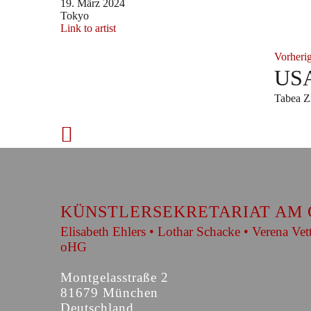
19. März 2024
Tokyo
Link to artist
Vorheri
USA
Tabea 
KÜNSTLERSEKRETARIAT AM 
Elisabeth Ehlers • Lothar Schacke • Verena Vet
oHG
Montgelasstraße 2
81679 München
Deutschland