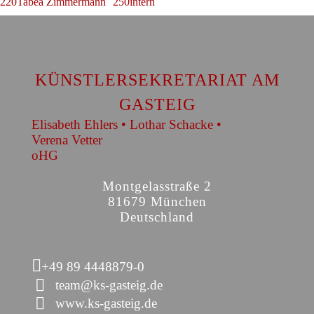
220Tabea Zimmermann
250intern
KÜNSTLERSEKRETARIAT AM
GASTEIG
Elisabeth Ehlers • Lothar Schacke •
Verena Vetter
oHG
Montgelasstraße 2
81679 München
Deutschland
+49 89 4448879-0
team@ks-gasteig.de
www.ks-gasteig.de