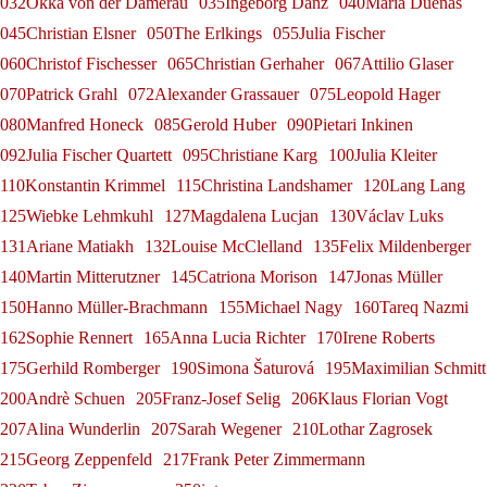
032Okka von der Damerau
035Ingeborg Danz
040María Dueñas
045Christian Elsner
050The Erlkings
055Julia Fischer
060Christof Fischesser
065Christian Gerhaher
067Attilio Glaser
070Patrick Grahl
072Alexander Grassauer
075Leopold Hager
080Manfred Honeck
085Gerold Huber
090Pietari Inkinen
092Julia Fischer Quartett
095Christiane Karg
100Julia Kleiter
110Konstantin Krimmel
115Christina Landshamer
120Lang Lang
125Wiebke Lehmkuhl
127Magdalena Lucjan
130Václav Luks
131Ariane Matiakh
132Louise McClelland
135Felix Mildenberger
140Martin Mitterutzner
145Catriona Morison
147Jonas Müller
150Hanno Müller-Brachmann
155Michael Nagy
160Tareq Nazmi
162Sophie Rennert
165Anna Lucia Richter
170Irene Roberts
175Gerhild Romberger
190Simona Šaturová
195Maximilian Schmitt
200Andrè Schuen
205Franz-Josef Selig
206Klaus Florian Vogt
207Alina Wunderlin
207Sarah Wegener
210Lothar Zagrosek
215Georg Zeppenfeld
217Frank Peter Zimmermann