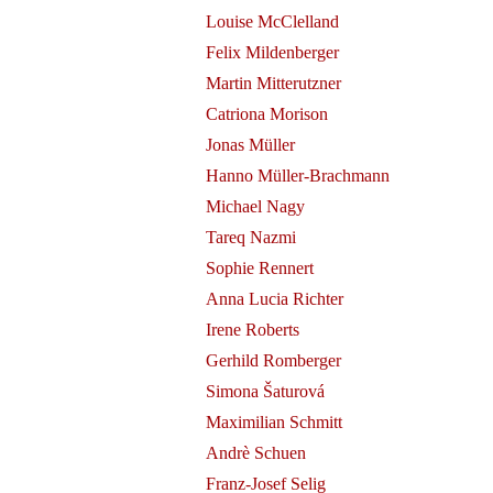
Louise McClelland
Felix Mildenberger
Martin Mitterutzner
Catriona Morison
 de
Jonas Müller
uz am
Hanno Müller-Brachmann
elen
Michael Nagy
Tareq Nazmi
Sophie Rennert
Anna Lucia Richter
Irene Roberts
Gerhild Romberger
Simona Šaturová
Maximilian Schmitt
Andrè Schuen
Kunst des
Franz-Josef Selig