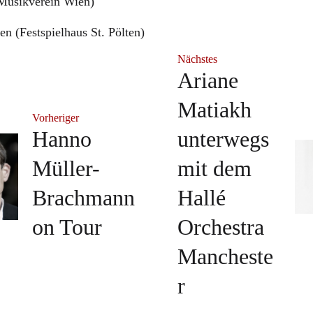
Musikverein Wien)
en (Festspielhaus St. Pölten)
Nächstes
Ariane
Matiakh
Vorheriger
Hanno
unterwegs
Müller-
mit dem
Brachmann
Hallé
on Tour
Orchestra
Mancheste
r