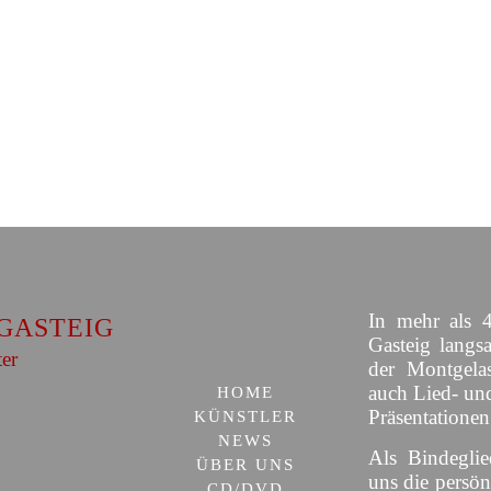
s"
en bei den Salzburger Festspielen
nstantin Krimmel & Ammiel Bushak
mermann in Siena
rger Festspielen
In mehr als 4
GASTEIG
Gasteig langs
ter
der Montgelas
auch Lied- un
HOME
Präsentationen
KÜNSTLER
NEWS
Als Bindeglie
ÜBER UNS
uns die persön
CD/DVD