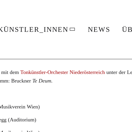
er unterwegs mit dem Tonkünstler-Orc
KÜNSTLER_INNEN
NEWS
ÜB
ich
r
 mit dem
Tonkünstler-Orchester Niederösterreich
unter der L
amm: Bruckner
Te Deum.
Musikverein Wien)
egg (Auditorium)