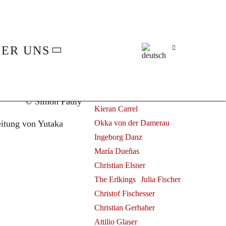
Alle
Juliane Banse
hester
Fleur Barron
Elsa Benoit
ER UNS
Herbert Blomstedt
Claudio Bohórquez
Benjamin Bruns
Ammiel Bushakevitz
© Simon Pauly
Kieran Carrel
eitung von Yutaka
Okka von der Damerau
Ingeborg Danz
María Dueñas
Christian Elsner
The Erlkings
Julia Fischer
Christof Fischesser
Christian Gerhaher
Attilio Glaser