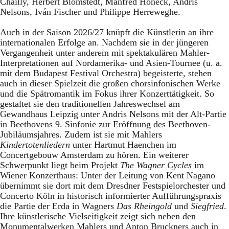
Chailly, Herbert Blomstedt, Manfred Honeck, Andris
Nelsons, Iván Fischer und Philippe Herreweghe.
Auch in der Saison 2026/27 knüpft die Künstlerin an ihre
internationalen Erfolge an. Nachdem sie in der jüngeren
Vergangenheit unter anderem mit spektakulären Mahler-
Interpretationen auf Nordamerika- und Asien-Tournee (u. a.
mit dem Budapest Festival Orchestra) begeisterte, stehen
auch in dieser Spielzeit die großen chorsinfonischen Werke
und die Spätromantik im Fokus ihrer Konzerttätigkeit. So
gestaltet sie den traditionellen Jahreswechsel am
Gewandhaus Leipzig unter Andris Nelsons mit der Alt-Partie
in Beethovens 9. Sinfonie zur Eröffnung des Beethoven-
Jubiläumsjahres. Zudem ist sie mit Mahlers
Kindertotenliedern
unter Hartmut Haenchen im
Concertgebouw Amsterdam zu hören. Ein weiterer
Schwerpunkt liegt beim Projekt
The Wagner Cycles
im
Wiener Konzerthaus: Unter der Leitung von Kent Nagano
übernimmt sie dort mit dem Dresdner Festspielorchester und
Concerto Köln in historisch informierter Aufführungspraxis
die Partie der Erda in Wagners
Das Rheingold
und
Siegfried
.
Ihre künstlerische Vielseitigkeit zeigt sich neben den
Monumentalwerken Mahlers und Anton Bruckners auch in