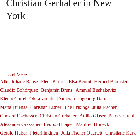
Christian Gerhaher in New
York
Tabea Zimmermann in Siena
Franz-Josef Selig at the
Tabea Zimmermann
Gerold Huber is awarded the
Alexander Grassauer in
Festival Internacional de
Georg Zeppenfeld at the
Load More
Federal Cross of Merit on
Julia Fischer at
Bayreuth
Alle
Juliane Banse
Fleur Barron
Elsa Benoit
Herbert Blomstedt
Santander
Bayreuth Festival
Ribbon
Claudio Bohórquez
Benjamin Bruns
Ammiel Bushakevitz
Alexander Grassauer
Neuschwanstein Castle
Franz-Josef Selig
Kieran Carrel
Okka von der Damerau
Ingeborg Danz
Georg Zeppenfeld
Gerold Huber
Sophie Rennert in Innsbruck
Julia Fischer
María Dueñas
Christian Elsner
The Erlkings
Julia Fischer
Sophie Rennert
Christof Fischesser
Christian Gerhaher
Attilio Glaser
Patrick Grahl
Andrè Schuen at the Salzburg
Alexander Grassauer
Leopold Hager
Manfred Honeck
Debut: Konstantin Krimmel &
Festival
Gerold Huber
Pietari Inkinen
Julia Fischer Quartett
Christiane Karg