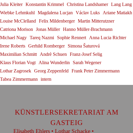
Julia Kleiter
Konstantin Krimmel
Christina Landshamer
Lang Lang
Andrè Schuen
Ammiel Bushakevitz at the
Wiebke Lehmkuhl
Magdalena Lucjan
Václav Luks
Ariane Matiakh
Salzburg Festival
Louise McClelland
Felix Mildenberger
Martin Mitterutzner
Konstantin Krimmel
Catriona Morison
Jonas Müller
Hanno Müller-Brachmann
Michael Nagy
Tareq Nazmi
Sophie Rennert
Anna Lucia Richter
Irene Roberts
Gerhild Romberger
Simona Šaturová
Maximilian Schmitt
Andrè Schuen
Franz-Josef Selig
Klaus Florian Vogt
Alina Wunderlin
Sarah Wegener
Lothar Zagrosek
Georg Zeppenfeld
Frank Peter Zimmermann
Tabea Zimmermann
intern
KÜNSTLERSEKRETARIAT AM
GASTEIG
Elisabeth Ehlers • Lothar Schacke •