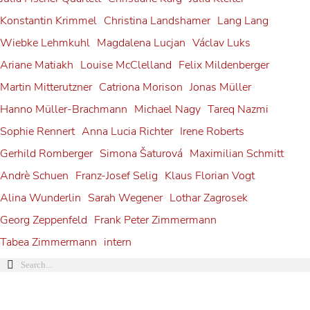
Konstantin Krimmel
Christina Landshamer
Lang Lang
Wiebke Lehmkuhl
Magdalena Lucjan
Václav Luks
Ariane Matiakh
Louise McClelland
Felix Mildenberger
Martin Mitterutzner
Catriona Morison
Jonas Müller
Hanno Müller-Brachmann
Michael Nagy
Tareq Nazmi
Sophie Rennert
Anna Lucia Richter
Irene Roberts
Gerhild Romberger
Simona Šaturová
Maximilian Schmitt
Andrè Schuen
Franz-Josef Selig
Klaus Florian Vogt
Alina Wunderlin
Sarah Wegener
Lothar Zagrosek
Georg Zeppenfeld
Frank Peter Zimmermann
Tabea Zimmermann
intern