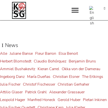
News
Alle
Juliane Banse
Fleur Barron
Elsa Benoit
Herbert Blomstedt
Claudio Bohórquez
Benjamin Bruns
Ammiel Bushakevitz
Kieran Carrel
Okka von der Damerau
Ingeborg Danz
María Dueñas
Christian Elsner
The Erlkings
Julia Fischer
Christof Fischesser
Christian Gerhaher
Attilio Glaser
Patrick Grahl
Alexander Grassauer
Leopold Hager
Manfred Honeck
Gerold Huber
Pietari Inkinen
Julia Fischer Quartett
Christiane Karg
Julia Kleiter