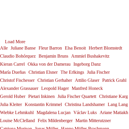
Andrè Schuen at the Salzburg
Sophie Rennert in Innsbruck
Festival
Debut: Konstantin Krimmel &
Sophie Rennert
Tabea Zimmermann in Siena
Franz-Josef Selig at the
Andrè Schuen
Ammiel Bushakevitz at the
Tabea Zimmermann
Gerold Huber is awarded the
Alexander Grassauer in
Festival Internacional de
Georg Zeppenfeld at the
Salzburg Festival
Load More
Federal Cross of Merit on
Julia Fischer at
Bayreuth
Alle
Juliane Banse
Fleur Barron
Elsa Benoit
Herbert Blomstedt
Santander
Konstantin Krimmel
Bayreuth Festival
Ribbon
Claudio Bohórquez
Benjamin Bruns
Ammiel Bushakevitz
Alexander Grassauer
Neuschwanstein Castle
Franz-Josef Selig
Kieran Carrel
Okka von der Damerau
Ingeborg Danz
Georg Zeppenfeld
Gerold Huber
Julia Fischer
María Dueñas
Christian Elsner
The Erlkings
Julia Fischer
Christof Fischesser
Christian Gerhaher
Attilio Glaser
Patrick Grahl
Alexander Grassauer
Leopold Hager
Manfred Honeck
Gerold Huber
Pietari Inkinen
Julia Fischer Quartett
Christiane Karg
Julia Kleiter
Konstantin Krimmel
Christina Landshamer
Lang Lang
Wiebke Lehmkuhl
Magdalena Lucjan
Václav Luks
Ariane Matiakh
Louise McClelland
Felix Mildenberger
Martin Mitterutzner
Catriona Morison
Jonas Müller
Hanno Müller-Brachmann