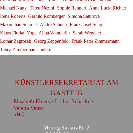
Michael Nagy
Tareq Nazmi
Sophie Rennert
Anna Lucia Richter
Irene Roberts
Gerhild Romberger
Simona Šaturová
Maximilian Schmitt
Andrè Schuen
Franz-Josef Selig
Klaus Florian Vogt
Alina Wunderlin
Sarah Wegener
Lothar Zagrosek
Georg Zeppenfeld
Frank Peter Zimmermann
Tabea Zimmermann
intern
KÜNSTLERSEKRETARIAT AM
GASTEIG
Elisabeth Ehlers • Lothar Schacke •
Verena Vetter
oHG
Montgelasstraße 2