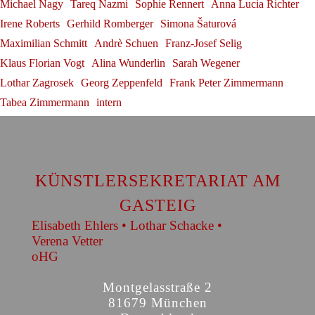
Michael Nagy
Tareq Nazmi
Sophie Rennert
Anna Lucia Richter
Irene Roberts
Gerhild Romberger
Simona Šaturová
Maximilian Schmitt
Andrè Schuen
Franz-Josef Selig
Klaus Florian Vogt
Alina Wunderlin
Sarah Wegener
Lothar Zagrosek
Georg Zeppenfeld
Frank Peter Zimmermann
Tabea Zimmermann
intern
KÜNSTLERSEKRETARIAT AM
GASTEIG
Elisabeth Ehlers • Lothar Schacke •
Verena Vetter
oHG
Montgelasstraße 2
81679 München