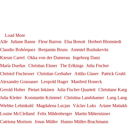
Sophie Rennert in Innsbruck
Festival
Debut: Konstantin Krimmel &
Sophie Rennert
Tabea Zimmermann in Siena
Franz-Josef Selig at the
Andrè Schuen
Ammiel Bushakevitz at the
Tabea Zimmermann
Gerold Huber is awarded the
Alexander Grassauer in
Festival Internacional de
Georg Zeppenfeld at the
Salzburg Festival
Load More
Federal Cross of Merit on
Julia Fischer at
Bayreuth
Alle
Juliane Banse
Fleur Barron
Elsa Benoit
Herbert Blomstedt
Santander
Konstantin Krimmel
Bayreuth Festival
Ribbon
Claudio Bohórquez
Benjamin Bruns
Ammiel Bushakevitz
Alexander Grassauer
Neuschwanstein Castle
Franz-Josef Selig
Kieran Carrel
Okka von der Damerau
Ingeborg Danz
Georg Zeppenfeld
Gerold Huber
Julia Fischer
María Dueñas
Christian Elsner
The Erlkings
Julia Fischer
Christof Fischesser
Christian Gerhaher
Attilio Glaser
Patrick Grahl
Alexander Grassauer
Leopold Hager
Manfred Honeck
Gerold Huber
Pietari Inkinen
Julia Fischer Quartett
Christiane Karg
Julia Kleiter
Konstantin Krimmel
Christina Landshamer
Lang Lang
Wiebke Lehmkuhl
Magdalena Lucjan
Václav Luks
Ariane Matiakh
Louise McClelland
Felix Mildenberger
Martin Mitterutzner
Catriona Morison
Jonas Müller
Hanno Müller-Brachmann