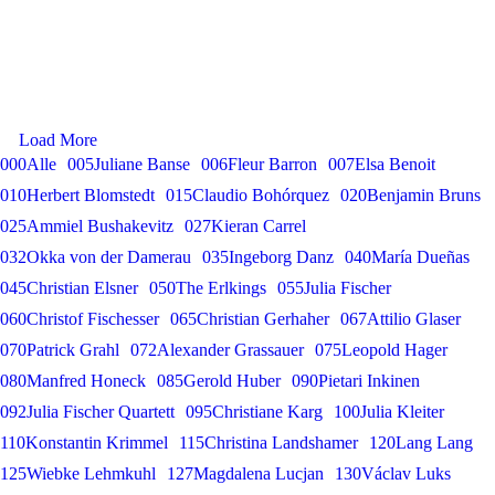
Sophie Rennert in Innsbruck
Andrè Schuen
Sophie Rennert
Debut: Konstantin Krimmel & Ammiel Bushakevitz
Tabea Zimmermann in Siena
at the Salzburg Festival
Franz-Josef Selig at the Festival Internacional de
Tabea Zimmermann
Gerold Huber is awarded the Federal Cross of Merit
Konstantin Krimmel
Santander
Alexander Grassauer in Bayreuth
on Ribbon
Franz-Josef Selig
Georg Zeppenfeld at the Bayreuth Festival
Alexander Grassauer
Gerold Huber
Load More
Julia Fischer at Neuschwanstein Castle
Georg Zeppenfeld
000Alle
005Juliane Banse
006Fleur Barron
007Elsa Benoit
Julia Fischer
010Herbert Blomstedt
015Claudio Bohórquez
020Benjamin Bruns
025Ammiel Bushakevitz
027Kieran Carrel
032Okka von der Damerau
035Ingeborg Danz
040María Dueñas
045Christian Elsner
050The Erlkings
055Julia Fischer
060Christof Fischesser
065Christian Gerhaher
067Attilio Glaser
070Patrick Grahl
072Alexander Grassauer
075Leopold Hager
080Manfred Honeck
085Gerold Huber
090Pietari Inkinen
092Julia Fischer Quartett
095Christiane Karg
100Julia Kleiter
110Konstantin Krimmel
115Christina Landshamer
120Lang Lang
125Wiebke Lehmkuhl
127Magdalena Lucjan
130Václav Luks