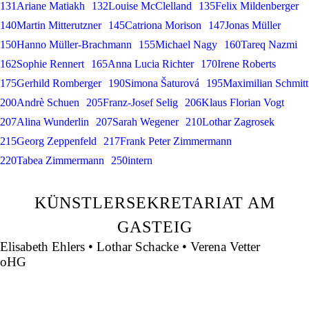
131Ariane Matiakh
132Louise McClelland
135Felix Mildenberger
140Martin Mitterutzner
145Catriona Morison
147Jonas Müller
150Hanno Müller-Brachmann
155Michael Nagy
160Tareq Nazmi
162Sophie Rennert
165Anna Lucia Richter
170Irene Roberts
175Gerhild Romberger
190Simona Šaturová
195Maximilian Schmitt
200Andrè Schuen
205Franz-Josef Selig
206Klaus Florian Vogt
207Alina Wunderlin
207Sarah Wegener
210Lothar Zagrosek
215Georg Zeppenfeld
217Frank Peter Zimmermann
220Tabea Zimmermann
250intern
KÜNSTLERSEKRETARIAT AM
GASTEIG
Elisabeth Ehlers • Lothar Schacke • Verena Vetter
oHG
Montgelasstraße 2
81679 München