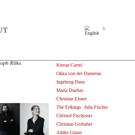
Alle
Juliane Banse
Fleur Barron
Elsa Benoit
UT
Herbert Blomstedt
Claudio Bohórquez
© Frank
Benjamin Bruns
(
Grand Théâtre de
Ammiel Bushakevitz
oph Rilke.
Kieran Carrel
Okka von der Damerau
Ingeborg Danz
María Dueñas
Christian Elsner
The Erlkings
Julia Fischer
Christof Fischesser
Christian Gerhaher
Attilio Glaser