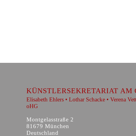
KÜNSTLERSEKRETARIAT AM 
Elisabeth Ehlers • Lothar Schacke • Verena Vet
oHG
Montgelasstraße 2
81679 München
Deutschland