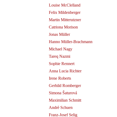
Louise McClelland
Felix Mildenberger
Martin Mitterutzner
Catriona Morison
Jonas Müller
Hanno Müller-Brachmann
Michael Nagy
Tareq Nazmi
evitz at
Sophie Rennert
Anna Lucia Richter
Irene Roberts
Gerhild Romberger
Simona Šaturová
Maximilian Schmitt
Andrè Schuen
Franz-Josef Selig