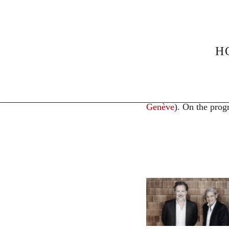
News
Gerhild Romb
H
29. September 2025
Gerh
Gerhild Romberger
on
Genève
). On the prog