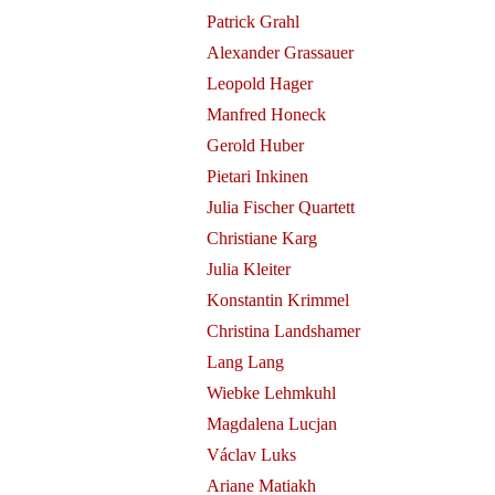
Patrick Grahl
Alexander Grassauer
Leopold Hager
Manfred Honeck
Gerold Huber
Pietari Inkinen
Julia Fischer Quartett
 de
Christiane Karg
 Merit on
Julia Kleiter
Konstantin Krimmel
Christina Landshamer
Lang Lang
Wiebke Lehmkuhl
Magdalena Lucjan
Václav Luks
Ariane Matiakh