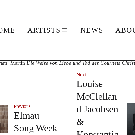
erger in Geneva
OME
ARTISTS
NEWS
ABO
ild Romberger
 October 15, 2025, conducted by Thierry Fischer in Geneva 
ram: Martin
Die Weise von Liebe und Tod des Cournets Christ
Next
Louise
McClellan
Previous
d Jacobsen
Elmau
&
Song Week
Konstantin