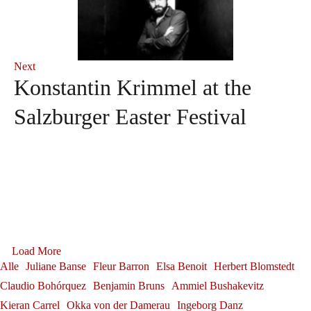
Next
Konstantin Krimmel at the
Salzburger Easter Festival
Gerold Huber is awarded the
Alexander Grassauer in
Georg Zeppenfeld at the
Load More
Federal Cross of Merit on
Julia Fischer at
Bayreuth
Alle
Juliane Banse
Fleur Barron
Elsa Benoit
Herbert Blomstedt
Bayreuth Festival
Ribbon
Claudio Bohórquez
Benjamin Bruns
Ammiel Bushakevitz
Alexander Grassauer
Neuschwanstein Castle
Kieran Carrel
Okka von der Damerau
Ingeborg Danz
Georg Zeppenfeld
Gerold Huber