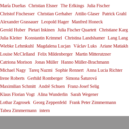
Sophie Rennert in Innsbruck
Julia Fischer
María Dueñas
Christian Elsner
The Erlkings
Julia Fischer
Sophie Rennert
Christof Fischesser
Christian Gerhaher
Attilio Glaser
Patrick Grahl
Andrè Schuen at the Salzburg
Alexander Grassauer
Leopold Hager
Manfred Honeck
Debut: Konstantin Krimmel &
Festival
Gerold Huber
Pietari Inkinen
Julia Fischer Quartett
Christiane Karg
Tabea Zimmermann in Siena
Franz-Josef Selig at the
Julia Kleiter
Konstantin Krimmel
Christina Landshamer
Lang Lang
Andrè Schuen
Ammiel Bushakevitz at the
Tabea Zimmermann
Wiebke Lehmkuhl
Magdalena Lucjan
Václav Luks
Ariane Matiakh
Festival Internacional de
Salzburg Festival
Louise McClelland
Felix Mildenberger
Martin Mitterutzner
Konstantin Krimmel
Santander
Catriona Morison
Jonas Müller
Hanno Müller-Brachmann
Michael Nagy
Tareq Nazmi
Sophie Rennert
Anna Lucia Richter
Franz-Josef Selig
Irene Roberts
Gerhild Romberger
Simona Šaturová
Maximilian Schmitt
Andrè Schuen
Franz-Josef Selig
Klaus Florian Vogt
Alina Wunderlin
Sarah Wegener
Lothar Zagrosek
Georg Zeppenfeld
Frank Peter Zimmermann
Tabea Zimmermann
intern