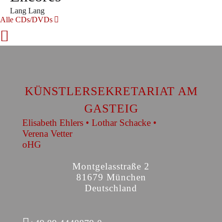
Lang Lang
Alle CDs/DVDs
KÜNSTLERSEKRETARIAT AM
GASTEIG
Elisabeth Ehlers • Lothar Schacke •
Verena Vetter
oHG
Montgelasstraße 2
81679 München
Deutschland