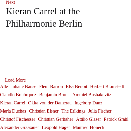
Next
Kieran Carrel at the
Philharmonie Berlin
Andrè Schuen at the Salzburg
Sophie Rennert in Innsbruck
Festival
Debut: Konstantin Krimmel &
Sophie Rennert
Tabea Zimmermann in Siena
Franz-Josef Selig at the
Andrè Schuen
Ammiel Bushakevitz at the
Tabea Zimmermann
Gerold Huber is awarded the
Alexander Grassauer in
Festival Internacional de
Georg Zeppenfeld at the
Salzburg Festival
Load More
Federal Cross of Merit on
Julia Fischer at
Bayreuth
Alle
Juliane Banse
Fleur Barron
Elsa Benoit
Herbert Blomstedt
Santander
Konstantin Krimmel
Bayreuth Festival
Ribbon
Claudio Bohórquez
Benjamin Bruns
Ammiel Bushakevitz
Alexander Grassauer
Neuschwanstein Castle
Franz-Josef Selig
Kieran Carrel
Okka von der Damerau
Ingeborg Danz
Georg Zeppenfeld
Gerold Huber
Julia Fischer
María Dueñas
Christian Elsner
The Erlkings
Julia Fischer
Christof Fischesser
Christian Gerhaher
Attilio Glaser
Patrick Grahl
Alexander Grassauer
Leopold Hager
Manfred Honeck