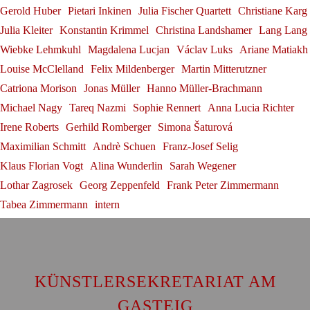
Gerold Huber
Pietari Inkinen
Julia Fischer Quartett
Christiane Karg
Julia Kleiter
Konstantin Krimmel
Christina Landshamer
Lang Lang
Wiebke Lehmkuhl
Magdalena Lucjan
Václav Luks
Ariane Matiakh
Louise McClelland
Felix Mildenberger
Martin Mitterutzner
Catriona Morison
Jonas Müller
Hanno Müller-Brachmann
Michael Nagy
Tareq Nazmi
Sophie Rennert
Anna Lucia Richter
Irene Roberts
Gerhild Romberger
Simona Šaturová
Maximilian Schmitt
Andrè Schuen
Franz-Josef Selig
Klaus Florian Vogt
Alina Wunderlin
Sarah Wegener
Lothar Zagrosek
Georg Zeppenfeld
Frank Peter Zimmermann
Tabea Zimmermann
intern
KÜNSTLERSEKRETARIAT AM
GASTEIG