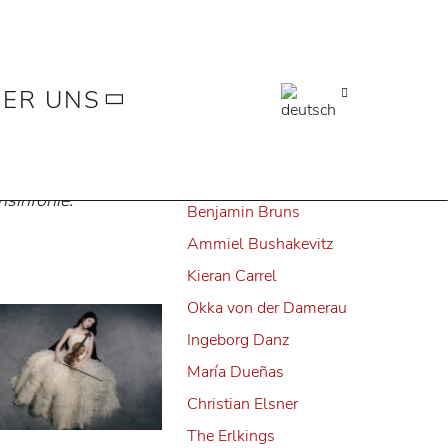
Alle
Juliane Banse
Fleur Barron
ER UNS
Elsa Benoit
Herbert Blomstedt
rum
). Auf dem
Claudio Bohórquez
sinfonie.
Benjamin Bruns
Ammiel Bushakevitz
Kieran Carrel
Okka von der Damerau
Ingeborg Danz
María Dueñas
Christian Elsner
The Erlkings