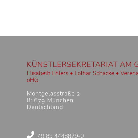
KÜNSTLERSEKRETARIAT AM 
Elisabeth Ehlers • Lothar Schacke • Verena
oHG
Montgelasstraße 2
81679 München
Deutschland
+49 89 4448879-0