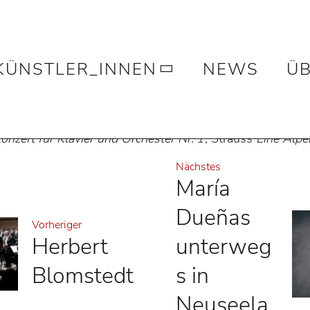
berger in Frankfurt
KÜNSTLER_INNEN
NEWS
ÜB
ildenberger
am 27. März 2026 mit dem BSOF in Frankfurt (
Kleist Fo
onzert für Klavier und Orchester Nr. 1,
Strauss
Eine Alpen
Nächstes
María
Dueñas
Vorheriger
Herbert
unterweg
Blomstedt
s in
Neuseela