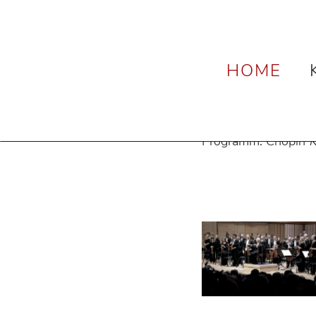
News
Felix Milden
HOME
17. März 2026
Felix M
© Neda Navaee
Felix Mildenberger
Programm: Chopin
K