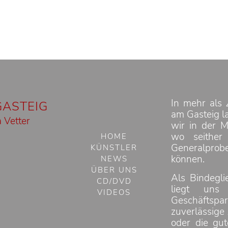
In mehr als 
GASTEIG
am Gasteig la
 Vetter
wir in der M
wo seither
HOME
Generalprob
KÜNSTLER
können.
NEWS
ÜBER UNS
Als Bindegli
CD/DVD
liegt uns
VIDEOS
Geschäfts
zuverlässige
oder die gu