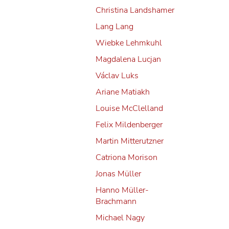
Christina Landshamer
Lang Lang
die Kunst
Wiebke Lehmkuhl
Magdalena Lucjan
Václav Luks
elen
Ariane Matiakh
hakevitz
Louise McClelland
nal de
Felix Mildenberger
Martin Mitterutzner
Catriona Morison
Jonas Müller
Hanno Müller-
Brachmann
Michael Nagy