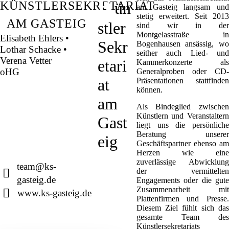
Conradin Kreutzer: Der Taucher
K
Sarah Wegener
KÜNSTLERSEKRETARIAT
ün
Sarah Wegener
am Gasteig langsam und
Sarah Wegener
stetig erweitert. Seit 2013
AM GASTEIG
stler
sind wir in der
Montgelasstraße in
Elisabeth Ehlers •
Sekr
Bogenhausen ansässig, wo
Lothar Schacke •
seither auch Lied- und
Verena Vetter
etari
Kammerkonzerte als
oHG
Generalproben oder CD-
at
Präsentationen stattfinden
können.
Montgelasstraße 2
am
81679 München
Als Bindeglied zwischen
Deutschland
Künstlern und Veranstaltern
Gast
liegt uns die persönliche
Beratung unserer
eig
Geschäftspartner ebenso am
+49 89 4448879-0
Herzen wie eine
zuverlässige Abwicklung
team@ks-
der vermittelten
gasteig.de
Engagements oder die gute
Zusammenarbeit mit
www.ks-gasteig.de
Plattenfirmen und Presse.
Diesem Ziel fühlt sich das
gesamte Team des
Künstlersekretariats