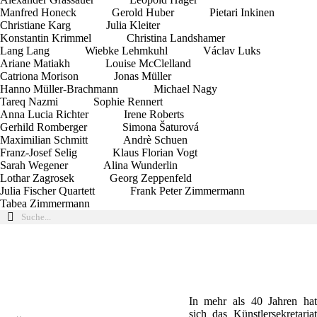
Manfred Honeck
Gerold Huber
Pietari Inkinen
Christiane Karg
Julia Kleiter
Konstantin Krimmel
Christina Landshamer
Lang Lang
Wiebke Lehmkuhl
Václav Luks
Ariane Matiakh
Louise McClelland
Catriona Morison
Jonas Müller
Hanno Müller-Brachmann
Michael Nagy
Tareq Nazmi
Sophie Rennert
Anna Lucia Richter
Irene Roberts
Gerhild Romberger
Simona Šaturová
Maximilian Schmitt
Andrè Schuen
Franz-Josef Selig
Klaus Florian Vogt
Sarah Wegener
Alina Wunderlin
Lothar Zagrosek
Georg Zeppenfeld
Julia Fischer Quartett
Frank Peter Zimmermann
Tabea Zimmermann
Bernd Alois Zimmermann, recomposed
Richard Strauss, Zueignung
Sarah Wegener
Sarah Wegener - ...Into the deepest Sea!
Sarah Wegener
Hans Werner Henze: Das Floß der
Sarah Wegener
Elliott Carter: La Musique
In mehr als 40 Jahren hat
Medusa
sich das Künstlersekretariat