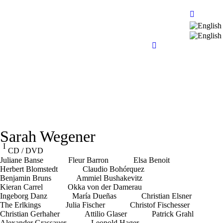
Sarah Wegener
CD / DVD
Juliane Banse
Fleur Barron
Elsa Benoit
Herbert Blomstedt
Claudio Bohórquez
Benjamin Bruns
Ammiel Bushakevitz
Kieran Carrel
Okka von der Damerau
Ingeborg Danz
María Dueñas
Christian Elsner
The Erlkings
Julia Fischer
Christof Fischesser
Christian Gerhaher
Attilio Glaser
Patrick Grahl
Alexander Grassauer
Leopold Hager