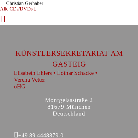
Christian Gerhaher
Alle CDs/DVDs
KÜNSTLERSEKRETARIAT AM
GASTEIG
Elisabeth Ehlers • Lothar Schacke •
Verena Vetter
oHG
Montgelasstraße 2
81679 München
Deutschland
+49 89 4448879-0