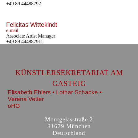
+49 89 44488792
Felicitas Wittekindt
e-mail
Associate Artist Manager
+49 89 444887911
KÜNSTLERSEKRETARIAT AM
GASTEIG
Elisabeth Ehlers • Lothar Schacke •
Verena Vetter
oHG
Montgelasstraße 2
81679 München
Deutschland