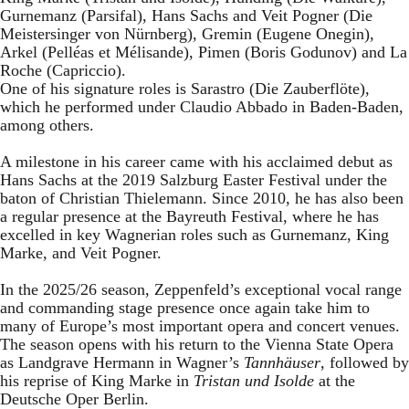
Gurnemanz (Parsifal), Hans Sachs and Veit Pogner (Die
Meistersinger von Nürnberg), Gremin (Eugene Onegin),
Arkel (Pelléas et Mélisande), Pimen (Boris Godunov) and La
Roche (Capriccio).
One of his signature roles is Sarastro (Die Zauberflöte),
which he performed under Claudio Abbado in Baden-Baden,
among others.
A milestone in his career came with his acclaimed debut as
Hans Sachs at the 2019 Salzburg Easter Festival under the
baton of Christian Thielemann. Since 2010, he has also been
a regular presence at the Bayreuth Festival, where he has
excelled in key Wagnerian roles such as Gurnemanz, King
Marke, and Veit Pogner.
In the 2025/26 season, Zeppenfeld’s exceptional vocal range
and commanding stage presence once again take him to
many of Europe’s most important opera and concert venues.
The season opens with his return to the Vienna State Opera
as Landgrave Hermann in Wagner’s
Tannhäuser
, followed by
his reprise of King Marke in
Tristan und Isolde
at the
Deutsche Oper Berlin.