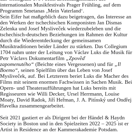
internationalen Musikfestivals Prager Frühling, auf dem
Programm Smetanas ‚Mein Vaterland‘.
Sein Eifer hat maßgeblich dazu beigetragen, das Interesse an
den Werken der tschechischen Komponisten Jan Dismas
Zelenka und Josef Mysliveček wiederzubeleben und die
tschechisch-deutschen Beziehungen im Rahmen der Kultur
durch die Wiederentdeckung der gemeinsamen
Musiktraditionen beider Länder zu stärken. Das Collegium
1704 nahm unter der Leitung von Václav Luks die Musik für
Petr Václavs Dokumentarfilm
„Zpověď
zapomenutého“
(Beichte eines Vergessenen) und für
„Il
Boemo“
, seinen Spielfilm über das Leben von Josef
Mysliveček, auf. Bei Letzterem beriet Luks die Macher des
Films mit seinem enormen Fachwissen in Sachen Musik. Bei
Opern- und Theateraufführungen hat Luks bereits mit
Regisseuren wie Willi Decker, Ursel Herrmann, Louise
Moaty, David Radok, Jiří Heřman, J. A. Pitínský und Ondřej
Havelka zusammengearbeitet.
Seit 2021 gastiert er als Dirigent bei der Händel & Haydn
Society in Boston und in den Spielzeiten 2022 – 2025 ist er
Artist in Residence an der Kammerakademie Potsdam.