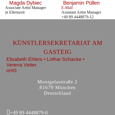
Magda Dybiec
Benjamin Püllen
Associate Artist Manager
E-Mail
in Elternzeit
Assistant Artist Manager
+49 89 4448879-12
KÜNSTLERSEKRETARIAT AM
GASTEIG
Elisabeth Ehlers • Lothar Schacke •
Verena Vetter
oHG
Montgelasstraße 2
81679 München
Deutschland
+49 89 4448879-0