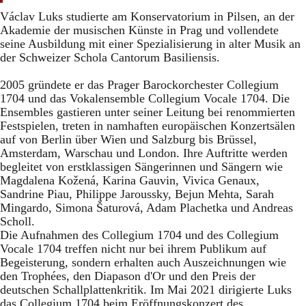
Václav Luks studierte am Konservatorium in Pilsen, an der
Akademie der musischen Künste in Prag und vollendete
seine Ausbildung mit einer Spezialisierung in alter Musik an
der Schweizer Schola Cantorum Basiliensis.
2005 gründete er das Prager Barockorchester Collegium
1704 und das Vokalensemble Collegium Vocale 1704. Die
Ensembles gastieren unter seiner Leitung bei renommierten
Festspielen, treten in namhaften europäischen Konzertsälen
auf von Berlin über Wien und Salzburg bis Brüssel,
Amsterdam, Warschau und London. Ihre Auftritte werden
begleitet von erstklassigen Sängerinnen und Sängern wie
Magdalena Kožená, Karina Gauvin, Vivica Genaux,
Sandrine Piau, Philippe Jaroussky, Bejun Mehta, Sarah
Mingardo, Simona Šaturová, Adam Plachetka und Andreas
Scholl.
Die Aufnahmen des Collegium 1704 und des Collegium
Vocale 1704 treffen nicht nur bei ihrem Publikum auf
Begeisterung, sondern erhalten auch Auszeichnungen wie
den Trophées, den Diapason d'Or und den Preis der
deutschen Schallplattenkritik. Im Mai 2021 dirigierte Luks
das Collegium 1704 beim Eröffnungskonzert des