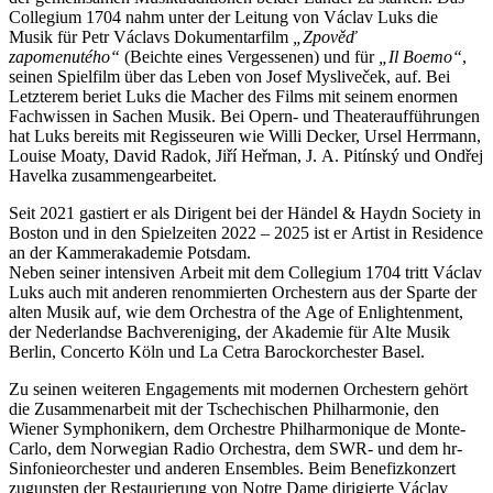
Collegium 1704 nahm unter der Leitung von Václav Luks die
Musik für Petr Václavs Dokumentarfilm
„Zpověď
zapomenutého“
(Beichte eines Vergessenen) und für
„Il Boemo“
,
seinen Spielfilm über das Leben von Josef Mysliveček, auf. Bei
Letzterem beriet Luks die Macher des Films mit seinem enormen
Fachwissen in Sachen Musik. Bei Opern- und Theateraufführungen
hat Luks bereits mit Regisseuren wie Willi Decker, Ursel Herrmann,
Louise Moaty, David Radok, Jiří Heřman, J. A. Pitínský und Ondřej
Havelka zusammengearbeitet.
Seit 2021 gastiert er als Dirigent bei der Händel & Haydn Society in
Boston und in den Spielzeiten 2022 – 2025 ist er Artist in Residence
an der Kammerakademie Potsdam.
Neben seiner intensiven Arbeit mit dem Collegium 1704 tritt Václav
Luks auch mit anderen renommierten Orchestern aus der Sparte der
alten Musik auf, wie dem Orchestra of the Age of Enlightenment,
der Nederlandse Bachvereniging, der Akademie für Alte Musik
Berlin, Concerto Köln und La Cetra Barockorchester Basel.
Zu seinen weiteren Engagements mit modernen Orchestern gehört
die Zusammenarbeit mit der Tschechischen Philharmonie, den
Wiener Symphonikern, dem Orchestre Philharmonique de Monte-
Carlo, dem Norwegian Radio Orchestra, dem SWR- und dem hr-
Sinfonieorchester und anderen Ensembles. Beim Benefizkonzert
zugunsten der Restaurierung von Notre Dame dirigierte Václav