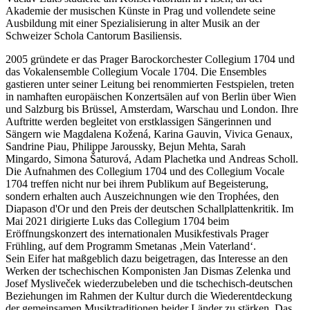
Akademie der musischen Künste in Prag und vollendete seine
Ausbildung mit einer Spezialisierung in alter Musik an der
Schweizer Schola Cantorum Basiliensis.
2005 gründete er das Prager Barockorchester Collegium 1704 und
das Vokalensemble Collegium Vocale 1704. Die Ensembles
gastieren unter seiner Leitung bei renommierten Festspielen, treten
in namhaften europäischen Konzertsälen auf von Berlin über Wien
und Salzburg bis Brüssel, Amsterdam, Warschau und London. Ihre
Auftritte werden begleitet von erstklassigen Sängerinnen und
Sängern wie Magdalena Kožená, Karina Gauvin, Vivica Genaux,
Sandrine Piau, Philippe Jaroussky, Bejun Mehta, Sarah
Mingardo, Simona Šaturová, Adam Plachetka und Andreas Scholl.
Die Aufnahmen des Collegium 1704 und des Collegium Vocale
1704 treffen nicht nur bei ihrem Publikum auf Begeisterung,
sondern erhalten auch Auszeichnungen wie den Trophées, den
Diapason d'Or und den Preis der deutschen Schallplattenkritik. Im
Mai 2021 dirigierte Luks das Collegium 1704 beim
Eröffnungskonzert des internationalen Musikfestivals Prager
Frühling, auf dem Programm Smetanas ‚Mein Vaterland‘.
Sein Eifer hat maßgeblich dazu beigetragen, das Interesse an den
Werken der tschechischen Komponisten Jan Dismas Zelenka und
Josef Mysliveček wiederzubeleben und die tschechisch-deutschen
Beziehungen im Rahmen der Kultur durch die Wiederentdeckung
der gemeinsamen Musiktraditionen beider Länder zu stärken. Das