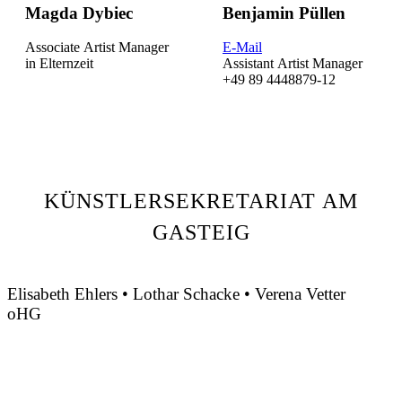
Magda Dybiec
Benjamin Püllen
Associate Artist Manager
E-Mail
in Elternzeit
Assistant Artist Manager
+49 89 4448879-12
HIGHLIGHTS 2023/2024
Konzerte mit der Deutschen Radio Philharmonie
Am Pult des Deutschen Symphonie Orchester Berlin
KÜNSTLERSEKRETARIAT AM
GASTEIG
Datum 1
1. Dezember 2023
Datum 1
17. Mai 2024
Für drei Konzerte am Pult der
Deutschen Radio Philharmonie
Zu Gast beim
mit Alina Ibragimova als Solistin.
Deutschen Symphonieorchester Berlin
Saarbrücken
Datum 2
2. Dezember 2023
Dillingen
Datum 3
3. Dezember 2023
Kaiserslautern
Berlin
Elisabeth Ehlers • Lothar Schacke • Verena Vetter
oHG
Montgelasstraße 2
81679 München