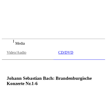
Age of Enlightenment played beautifully for him, while the
Glyndebourne Chorus was as impressive as ever.
Evening Standard
Barry Millington, Semele at Glyndebourne review: a fresh
angle on the incendiary story in: Evening Standard,
27.07.2023
Media
Video/Audio
CD/DVD
Johann Sebastian Bach: Brandenburgische
Konzerte Nr.1-6