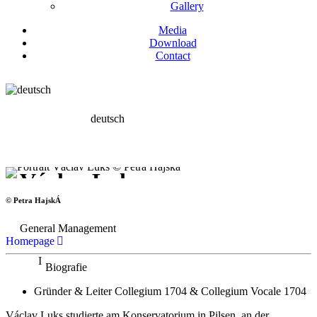
Gallery
Media
Download
Contact
deutsch
Václav Luks
Dirigent
© Petra HajskÁ
General Management
Homepage
Biografie
Gründer & Leiter Collegium 1704 & Collegium Vocale 1704
Václav Luks studierte am Konservatorium in Pilsen, an der