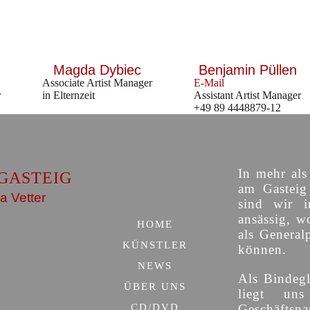
Magda Dybiec
Benjamin Püllen
Associate Artist Manager
E-Mail
r
in Elternzeit
Assistant Artist Manager
+49 89 4448879-12
In mehr als
GASTEIG
am Gasteig 
a Vetter
sind wir i
ansässig, w
HOME
als General
KÜNSTLER
können.
NEWS
Als Bindegl
ÜBER UNS
liegt uns
CD/DVD
Geschäfts