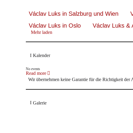
Václav Luks in Salzburg und Wien
Václav Luks in Oslo
Václav Luks & 
Mehr laden
Kalender
No events
Read more
Wir übernehmen keine Garantie für die Richtigkeit der
Galerie
Václav Luks demonstrated genuine feeling for the sco
Glyndebourne Chorus was as impressive as ever.