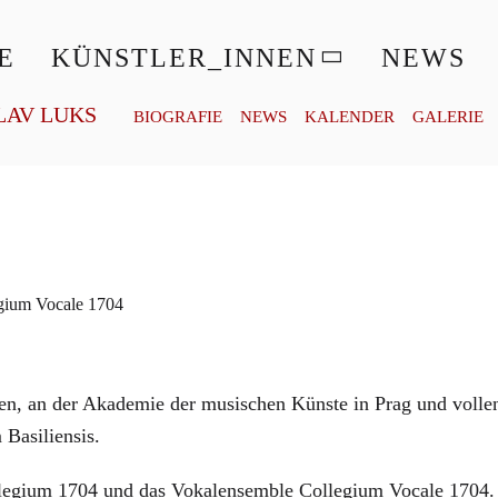
© PETRA HAJSKÁ
E
KÜNSTLER_INNEN
NEWS
LAV LUKS
BIOGRAFIE
NEWS
KALENDER
GALERIE
gium Vocale 1704
en, an der Akademie der musischen Künste in Prag und vollen
Basiliensis.
llegium 1704 und das Vokalensemble Collegium Vocale 1704. 