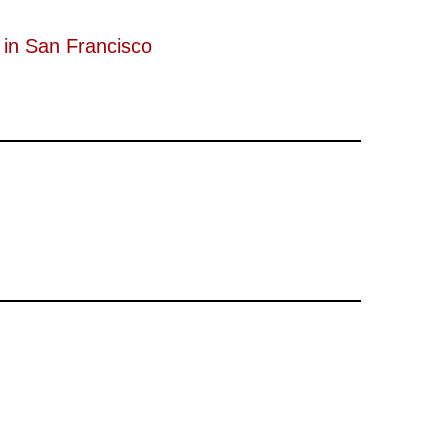
 in San Francisco
Enlightenment played beautifully for him, while the