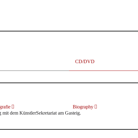
urne review: a fresh angle on the incendiary story in: Evening Standa
CD/DVD
rafie
Biography
it dem KünstlerSekretariat am Gasteig.