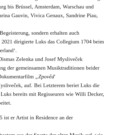
burg bis Brüssel, Amsterdam, Warschau und
Karina Gauvin, Vivica Genaux, Sandrine Piau,
Begeisterung, sondern erhalten auch
i 2021 dirigierte Luks das Collegium 1704 beim
erland‘.
Dismas Zelenka und Josef Mysliveček
ung der gemeinsamen Musiktraditionen beider
s Dokumentarfilm
„Zpověď
ysliveček, auf. Bei Letzterem beriet Luks die
uks bereits mit Regisseuren wie Willi Decker,
eitet.
 ist er Artist in Residence an der
estern aus der Sparte der alten Musik auf, wie