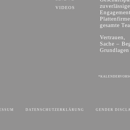
zuverläs
VIDEOS
Engagemen
Plattenfirm
gesamte Team
Vertrauen,
Sache – Beg
Grundlagen 
*KALENDERVORSC
ESSUM
DATENSCHUTZERKLÄRUNG
GENDER DISCL