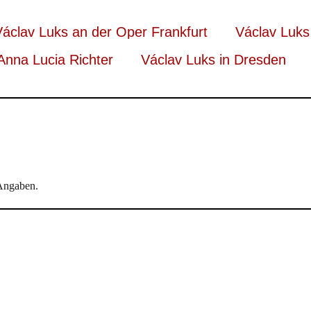
Václav Luks an der Oper Frankfurt
Václav Luks
Anna Lucia Richter
Václav Luks in Dresden
 Angaben.
re with his flexible, sentient conducting. The Orchestra of the Age of 