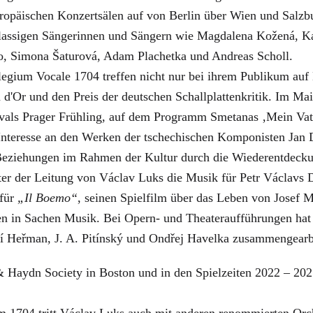
ropäischen Konzertsälen auf von Berlin über Wien und Salz
klassigen Sängerinnen und Sängern wie Magdalena Kožená, 
do, Simona Šaturová, Adam Plachetka und Andreas Scholl.
gium Vocale 1704 treffen nicht nur bei ihrem Publikum auf 
d'Or und den Preis der deutschen Schallplattenkritik. Im Ma
tivals Prager Frühling, auf dem Programm Smetanas ‚Mein Vat
 Interesse an den Werken der tschechischen Komponisten Jan 
 Beziehungen im Rahmen der Kultur durch die Wiederentdeck
ter der Leitung von Václav Luks die Musik für Petr Václav
für
„Il Boemo“
, seinen Spielfilm über das Leben von Josef M
 in Sachen Musik. Bei Opern- und Theateraufführungen hat L
́ Heřman, J. A. Pitínský und Ondřej Havelka zusammengearb
l & Haydn Society in Boston und in den Spielzeiten 2022 – 2025
 1704 tritt Václav Luks auch mit anderen renommierten Orch