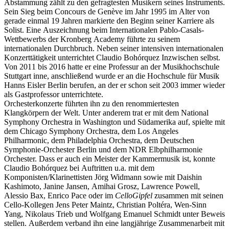
Abstammung zählt zu den gefragtesten Musikern seines Instruments.
Sein Sieg beim Concours de Genève im Jahr 1995 im Alter von
gerade einmal 19 Jahren markierte den Beginn seiner Karriere als
Solist. Eine Auszeichnung beim Internationalen Pablo-Casals-
Wettbewerbs der Kronberg Academy führte zu seinem
internationalen Durchbruch. Neben seiner intensiven internationalen
Konzerttätigkeit unterrichtet Claudio Bohórquez Inzwischen selbst.
Von 2011 bis 2016 hatte er eine Professur an der Musikhochschule
Stuttgart inne, anschließend wurde er an die Hochschule für Musik
Hanns Eisler Berlin berufen, an der er schon seit 2003 immer wieder
als Gastprofessor unterrichtete.
Orchesterkonzerte führten ihn zu den renommiertesten
Klangkörpern der Welt. Unter anderem trat er mit dem National
Symphony Orchestra in Washington und Südamerika auf, spielte mit
dem Chicago Symphony Orchestra, dem Los Angeles
Philharmonic, dem Philadelphia Orchestra, dem Deutschen
Symphonie-Orchester Berlin und dem NDR Elbphilharmonie
Orchester. Dass er auch ein Meister der Kammermusik ist, konnte
Claudio Bohórquez bei Auftritten u.a. mit dem
Komponisten/Klarinettisten Jörg Widmann sowie mit Daishin
Kashimoto, Janine Jansen, Amihai Grosz, Lawrence Powell,
Alessio Bax, Enrico Pace oder im
CelloGipfel
zusammen mit seinen
Cello-Kollegen Jens Peter Maintz, Christian Poltéra, Wen-Sinn
Yang, Nikolaus Trieb und Wolfgang Emanuel Schmidt unter Beweis
stellen. Außerdem verband ihn eine langjährige Zusammenarbeit mit