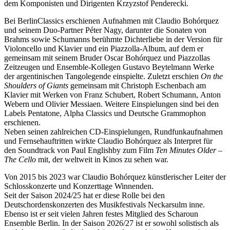
dem Komponisten und Dirigenten Krzyzstof Penderecki.
Bei BerlinClassics erschienen Aufnahmen mit Claudio Bohórquez
und seinem Duo-Partner Péter Nagy, darunter die Sonaten von
Brahms sowie Schumanns berühmte Dichterliebe in der Version für
Violoncello und Klavier und ein Piazzolla-Album, auf dem er
gemeinsam mit seinem Bruder Oscar Bohórquez und Piazzollas
Zeitzeugen und Ensemble-Kollegen Gustavo Beytelmann Werke
der argentinischen Tangolegende einspielte. Zuletzt erschien
On the
Shoulders of Giants
gemeinsam mit Christoph Eschenbach am
Klavier mit Werken von Franz Schubert, Robert Schumann, Anton
Webern und Olivier Messiaen. Weitere Einspielungen sind bei den
Labels Pentatone, Alpha Classics und Deutsche Grammophon
erschienen.
Neben seinen zahlreichen CD-Einspielungen, Rundfunkaufnahmen
und Fernsehauftritten wirkte Claudio Bohórquez als Interpret für
den Soundtrack von Paul Englishby zum Film
Ten Minutes Older –
The Cello
mit, der weltweit in Kinos zu sehen war.
Von 2015 bis 2023 war Claudio Bohórquez künstlerischer Leiter der
Schlosskonzerte und Konzerttage Winnenden.
Seit der Saison 2024/25 hat er diese Rolle bei den
Deutschordenskonzerten des Musikfestivals Neckarsulm inne.
Ebenso ist er seit vielen Jahren festes Mitglied des Scharoun
Ensemble Berlin. In der Saison 2026/27 ist er sowohl solistisch als