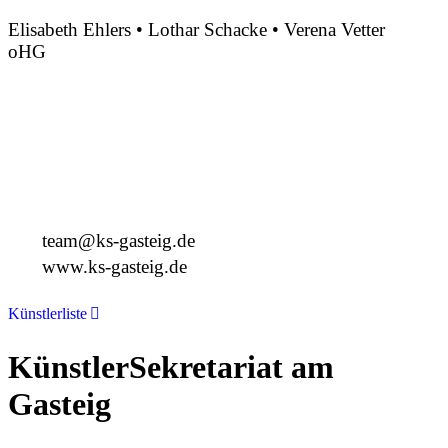
Elisabeth Ehlers • Lothar Schacke • Verena Vetter
oHG
Montgelasstraße 2
81679 München
Deutschland
+49 89 4448879-0
team@ks-gasteig.de
www.ks-gasteig.de
Künstlerliste
KünstlerSekretariat am
Gasteig