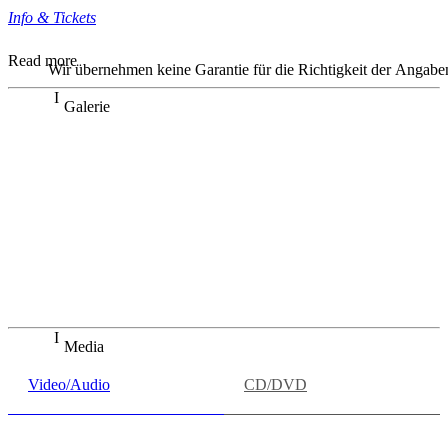
Info & Tickets
Read more
Wir übernehmen keine Garantie für die Richtigkeit der Angabe
Galerie
In perfektem Zusammenspiel entwickelten die beiden
Künstler (Claudio und Oscar Bohórquez) mit technischer
Souveränität und farbiger Tongestaltung einen lebendigen
musikalischen Dialog, der von lyrischer Innigkeit bis zu
virtuoser Brillanz reichte.
Made in Bocholt
„Violine und Cello im Dialog“- Oscar und Claudio
Bohórquez begeistern Publikum, Annette oehmen,
08.02.2026
Media
Video/Audio
CD/DVD