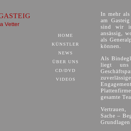
In mehr als
GASTEIG
am Gasteig 
a Vetter
sind wir i
ansässig, w
HOME
als General
KÜNSTLER
können.
NEWS
Als Bindegl
ÜBER UNS
liegt uns
CD/DVD
Geschäfts
zuverläs
VIDEOS
Engagemen
Plattenfirm
gesamte Team
Vertrauen,
Sache – Beg
Grundlagen 