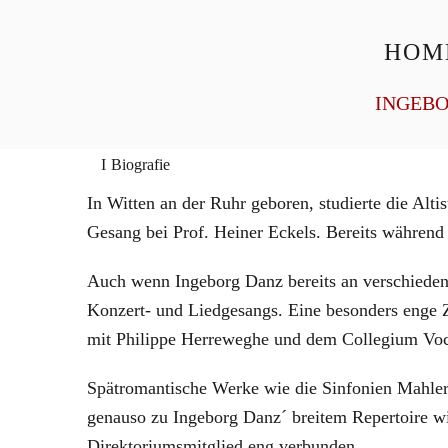
HOM
General Management
Homepage
INGEB
Biografie
In Witten an der Ruhr geboren, studierte die A
Gesang bei Prof. Heiner Eckels. Bereits während
Auch wenn Ingeborg Danz bereits an verschiedene
Konzert- und Liedgesangs. Eine besonders enge Z
mit Philippe Herreweghe und dem Collegium Voc
Spätromantische Werke wie die Sinfonien Mahler
genauso zu Ingeborg Danz´ breitem Repertoire wi
Direktoriumsmitglied eng verbunden.