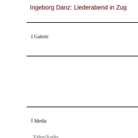
Ingeborg Danz: Liederabend in Zug
Galerie
Am Eröffnungsabend [glänzte] auch die Altistin Ger
hr2
Kronberg feiert Pablo Casals, mit K
Media
Video/Audio