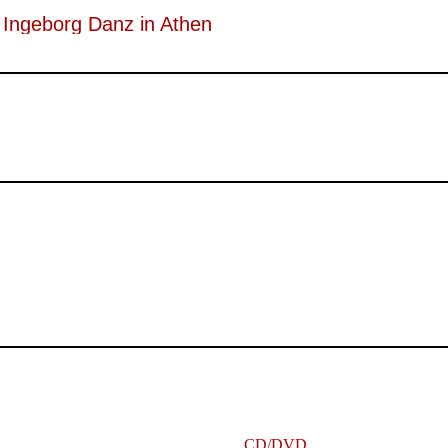
Ingeborg Danz in Athen
hild Romberger mit ihrem wunderbar dunklen, fast magischenTimbre [..
önnen, Klang und Courage, in: hr2, 22.09.2023
CD/DVD