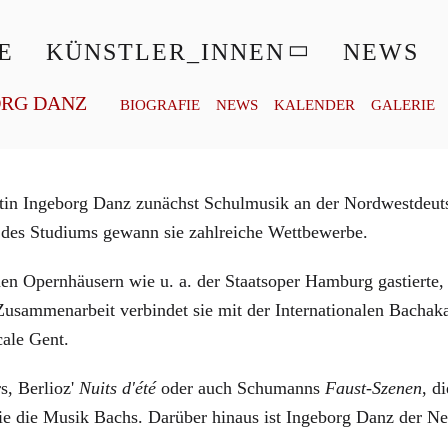
© FELIX BROEDE
E
KÜNSTLER_INNEN
NEWS
ORG DANZ
BIOGRAFIE
NEWS
KALENDER
GALERIE
ltistin Ingeborg Danz zunächst Schulmusik an der Nordwestde
 des Studiums gewann sie zahlreiche Wettbewerbe.
n Opernhäusern wie u. a. der Staatsoper Hamburg gastierte, 
usammenarbeit verbindet sie mit der Internationalen Bachak
ale Gent.
s, Berlioz'
Nuits d'été
oder auch Schumanns
Faust-Szenen
, d
e die Musik Bachs. Darüber hinaus ist Ingeborg Danz der Ne