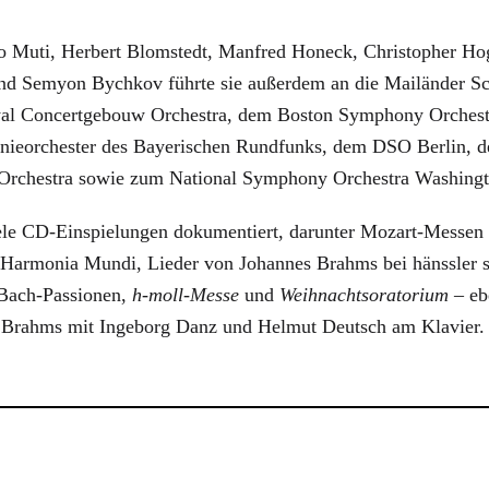
o Muti, Herbert Blomstedt, Manfred Honeck, Christopher Ho
und Semyon Bychkov führte sie außerdem an die Mailänder Sca
yal Concertgebouw Orchestra, dem Boston Symphony Orchest
ieorchester des Bayerischen Rundfunks, dem DSO Berlin, 
rchestra sowie zum National Symphony Orchestra Washing
iele CD-Einspielungen dokumentiert, darunter Mozart-Messen 
Harmonia Mundi, Lieder von Johannes Brahms bei hänssler s
 Bach-Passionen,
h-moll-Messe
und
Weihnachtsoratorium
– ebe
s Brahms mit Ingeborg Danz und Helmut Deutsch am Klavier.