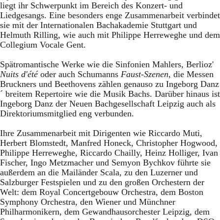
liegt ihr Schwerpunkt im Bereich des Konzert- und
Liedgesangs. Eine besonders enge Zusammenarbeit verbindet
sie mit der Internationalen Bachakademie Stuttgart und
Helmuth Rilling, wie auch mit Philippe Herreweghe und dem
Collegium Vocale Gent.
Spätromantische Werke wie die Sinfonien Mahlers, Berlioz'
Nuits d'été
oder auch Schumanns
Faust-Szenen
, die Messen
Bruckners und Beethovens zählen genauso zu Ingeborg Danz
´ breitem Repertoire wie die Musik Bachs. Darüber hinaus ist
Ingeborg Danz der Neuen Bachgesellschaft Leipzig auch als
Direktoriumsmitglied eng verbunden.
Ihre Zusammenarbeit mit Dirigenten wie Riccardo Muti,
Herbert Blomstedt, Manfred Honeck, Christopher Hogwood,
Philippe Herreweghe, Riccardo Chailly, Heinz Holliger, Ivan
Fischer, Ingo Metzmacher und Semyon Bychkov führte sie
außerdem an die Mailänder Scala, zu den Luzerner und
Salzburger Festspielen und zu den großen Orchestern der
Welt: dem Royal Concertgebouw Orchestra, dem Boston
Symphony Orchestra, den Wiener und Münchner
Philharmonikern, dem Gewandhausorchester Leipzig, dem