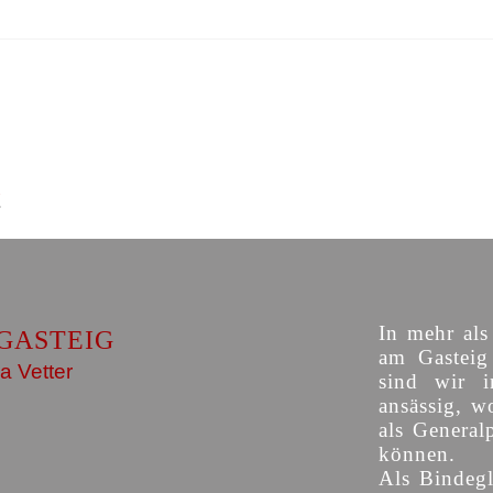
In mehr als
GASTEIG
am Gasteig 
a Vetter
sind wir i
ansässig, w
als General
können.
Als Bindegl