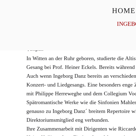
HOME
General Management
Homepage
INGEB
Biografie
In Witten an der Ruhr geboren, studierte die A
Gesang bei Prof. Heiner Eckels. Bereits während
Auch wenn Ingeborg Danz bereits an verschiedene
Konzert- und Liedgesangs. Eine besonders enge Z
mit Philippe Herreweghe und dem Collegium Voc
Spätromantische Werke wie die Sinfonien Mahler
genauso zu Ingeborg Danz´ breitem Repertoire wi
Direktoriumsmitglied eng verbunden.
Ihre Zusammenarbeit mit Dirigenten wie Riccard