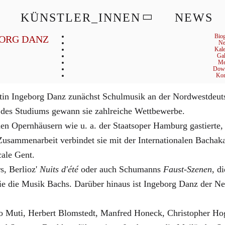
Ingeborg
© FELIX BROEDE
KÜNSTLER_INNEN
NEWS
Danz
Alt
Biog
ORG DANZ
N
Kal
Gal
Me
Dow
Kon
ltistin Ingeborg Danz zunächst Schulmusik an der Nordwestde
 des Studiums gewann sie zahlreiche Wettbewerbe.
n Opernhäusern wie u. a. der Staatsoper Hamburg gastierte, 
usammenarbeit verbindet sie mit der Internationalen Bachak
ale Gent.
s, Berlioz'
Nuits d'été
oder auch Schumanns
Faust-Szenen
, d
e die Musik Bachs. Darüber hinaus ist Ingeborg Danz der Ne
o Muti, Herbert Blomstedt, Manfred Honeck, Christopher Ho