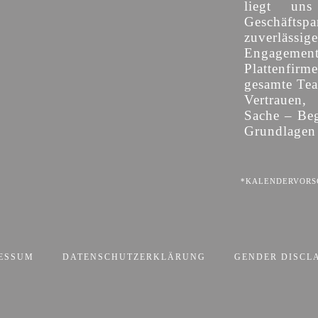
liegt uns
Geschäfts
zuverläs
Engagemen
Plattenfirm
gesamte Team
Vertrauen,
Sache – Beg
Grundlagen 
*KALENDERVORSC
ESSUM
DATENSCHUTZERKLÄRUNG
GENDER DISCL