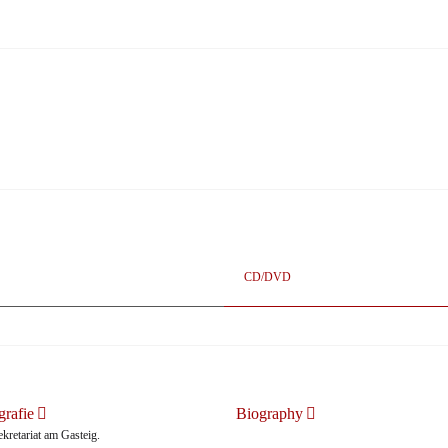
ihrem wunderbar dunklen, fast magischenTimbre [...]
 22.09.2023
CD/DVD
rafie
Biography
retariat am Gasteig.