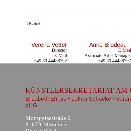
Kontakt
Verena Vetter
Anne Bilodeau
Director
E-Mail
E-Mail
Associate Artist Manager
+49 89 44488792
+49 89 44488797
KÜNSTLERSEKRETARIAT AM 
Elisabeth Ehlers • Lothar Schacke • Veren
oHG
Montgelasstraße 2
81679 München
Deutschland