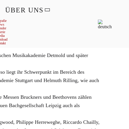
ÜBER UNS
rafie
ews
ender
erie
dia
nload
takt
utschen Musikakademie Detmold und später
so liegt ihr Schwerpunkt im Bereich des
ademie Stuttgart und Helmuth Rilling, wie auch
ie Messen Bruckners und Beethovens zählen
uen Bachgesellschaft Leipzig auch als
gwood, Philippe Herreweghe, Riccardo Chailly,