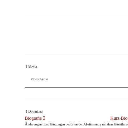
Am Eröffnungsabend [glänzte] auch die Altistin Gerhild Romberger mit 
hr2
Kronberg feiert Pablo Casals, mit Können, Klang und Courage, in: hr2,
Media
Video/Audio
Download
Biografie
Kurz-Biog
Änderungen bzw. Kürzungen bedürfen der Abstimmung mit dem KünstlerSek