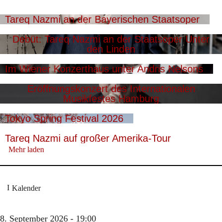
Tareq Nazmi an der Bayerischen Staatsoper
Debüt: Tareq Nazmi an der Staatsoper Unter
den Linden
Im Wiener Konzerthaus unter Andris Nelsons
Eröffnungskonzert des Internationalen
Musikfestes Hamburg
Tokyo Spring Festival 2026
Tareq Nazmi auf großer Amerika-Tour
Mehr laden
Kalender
8. September 2026 - 19:00