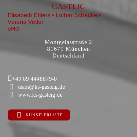
GASTEIG
Elisabeth Ehlers • Lothar Schacke •
Verena Vetter
oHG
Montgelasstraße 2
81679 München
Deutschland
+49 89 4448879-0
team@ks-gasteig.de
www.ks-gasteig.de
KÜNSTLERLISTE