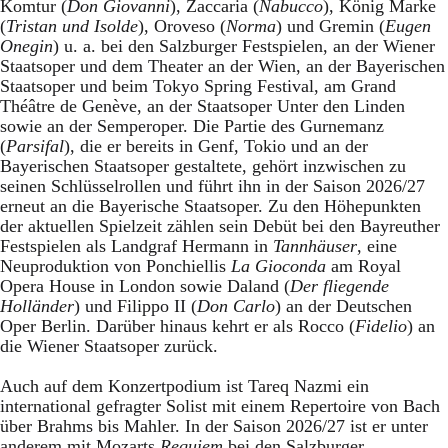
Komtur (
Don Giovanni
), Zaccaria (
Nabucco
), König Marke
(
Tristan und Isolde
), Oroveso (
Norma
) und Gremin (
Eugen
Onegin
) u. a. bei den Salzburger Festspielen, an der Wiener
Staatsoper und dem Theater an der Wien, an der Bayerischen
Staatsoper und beim Tokyo Spring Festival, am Grand
Théâtre de Genève, an der Staatsoper Unter den Linden
sowie an der Semperoper. Die Partie des Gurnemanz
(
Parsifal
), die er bereits in Genf, Tokio und an der
Bayerischen Staatsoper gestaltete, gehört inzwischen zu
seinen Schlüsselrollen und führt ihn in der Saison 2026/27
erneut an die Bayerische Staatsoper. Zu den Höhepunkten
der aktuellen Spielzeit zählen sein Debüt bei den Bayreuther
Festspielen als Landgraf Hermann in
Tannhäuser
, eine
Neuproduktion von Ponchiellis
La Gioconda
am Royal
Opera House in London sowie Daland (
Der fliegende
Holländer
) und Filippo II (
Don Carlo
) an der Deutschen
Oper Berlin. Darüber hinaus kehrt er als Rocco (
Fidelio
) an
die Wiener Staatsoper zurück.
Auch auf dem Konzertpodium ist Tareq Nazmi ein
international gefragter Solist mit einem Repertoire von Bach
über Brahms bis Mahler. In der Saison 2026/27 ist er unter
anderem mit Mozarts
Requiem
bei den Salzburger