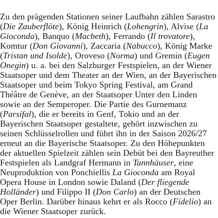
Zu den prägenden Stationen seiner Laufbahn zählen Sarastro
(
Die Zauberflöte
), König Heinrich (
Lohengrin
), Alvise (
La
Gioconda
), Banquo (
Macbeth
), Ferrando (
Il trovatore
),
Komtur (
Don Giovanni
), Zaccaria (
Nabucco
), König Marke
(
Tristan und Isolde
), Oroveso (
Norma
) und Gremin (
Eugen
Onegin
) u. a. bei den Salzburger Festspielen, an der Wiener
Staatsoper und dem Theater an der Wien, an der Bayerischen
Staatsoper und beim Tokyo Spring Festival, am Grand
Théâtre de Genève, an der Staatsoper Unter den Linden
sowie an der Semperoper. Die Partie des Gurnemanz
(
Parsifal
), die er bereits in Genf, Tokio und an der
Bayerischen Staatsoper gestaltete, gehört inzwischen zu
seinen Schlüsselrollen und führt ihn in der Saison 2026/27
erneut an die Bayerische Staatsoper. Zu den Höhepunkten
der aktuellen Spielzeit zählen sein Debüt bei den Bayreuther
Festspielen als Landgraf Hermann in
Tannhäuser
, eine
Neuproduktion von Ponchiellis
La Gioconda
am Royal
Opera House in London sowie Daland (
Der fliegende
Holländer
) und Filippo II (
Don Carlo
) an der Deutschen
Oper Berlin. Darüber hinaus kehrt er als Rocco (
Fidelio
) an
die Wiener Staatsoper zurück.