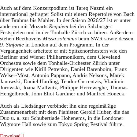
Auch auf dem Konzertpodium ist Tareq Nazmi ein
international gefragter Solist mit einem Repertoire von Bach
über Brahms bis Mahler. In der Saison 2026/27 ist er unter
anderem mit Mozarts
Requiem
bei den Salzburger
Festspielen und in der Tonhalle Zürich zu hören. Außerdem
stehen Beethovens
Missa solemnis
beim SWR sowie dessen
9. Sinfonie
in London auf dem Programm. In der
Vergangenheit arbeitete er mit Spitzenorchestern wie den
Berliner und Wiener Philharmonikern, dem Cleveland
Orchestra sowie dem Tonhalle-Orchester Zürich unter
Dirigenten wie Kirill Petrenko, Daniel Barenboim, Franz
Welser-Möst, Antonio Pappano, Andris Nelsons, Marek
Janowski, Daniel Harding, Teodor Currentzis, Vladimir
Jurowski, Joana Mallwitz, Philippe Herreweghe, Thomas
Hengelbrock, John Eliot Gardiner und Manfred Honeck.
Auch als Liedsänger verbindet ihn eine regelmäßige
Zusammenarbeit mit dem Pianisten Gerold Huber, die das
Duo u. a. zur Schubertiade Hohenems, in die Londoner
Wigmore Hall sowie zum Tokyo Spring Festival führte.
Download