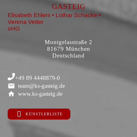
GASTEIG
Elisabeth Ehlers • Lothar Schacke •
Verena Vetter
oHG
Montgelasstraße 2
81679 München
Deutschland
+49 89 4448879-0
team@ks-gasteig.de
www.ks-gasteig.de
KÜNSTLERLISTE