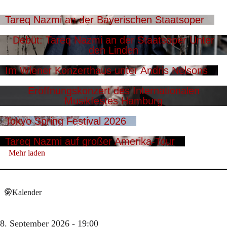
Tareq Nazmi an der Bayerischen Staatsoper
Debüt: Tareq Nazmi an der Staatsoper Unter
den Linden
Im Wiener Konzerthaus unter Andris Nelsons
Eröffnungskonzert des Internationalen
Musikfestes Hamburg
Tokyo Spring Festival 2026
Tareq Nazmi auf großer Amerika-Tour
Mehr laden
Kalender
8. September 2026 - 19:00