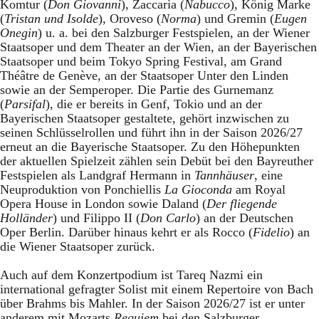
Komtur (
Don Giovanni
), Zaccaria (
Nabucco
), König Marke
(
Tristan und Isolde
), Oroveso (
Norma
) und Gremin (
Eugen
Onegin
) u. a. bei den Salzburger Festspielen, an der Wiener
Staatsoper und dem Theater an der Wien, an der Bayerischen
Staatsoper und beim Tokyo Spring Festival, am Grand
Théâtre de Genève, an der Staatsoper Unter den Linden
sowie an der Semperoper. Die Partie des Gurnemanz
(
Parsifal
), die er bereits in Genf, Tokio und an der
Bayerischen Staatsoper gestaltete, gehört inzwischen zu
seinen Schlüsselrollen und führt ihn in der Saison 2026/27
erneut an die Bayerische Staatsoper. Zu den Höhepunkten
der aktuellen Spielzeit zählen sein Debüt bei den Bayreuther
Festspielen als Landgraf Hermann in
Tannhäuser
, eine
Neuproduktion von Ponchiellis
La Gioconda
am Royal
Opera House in London sowie Daland (
Der fliegende
Holländer
) und Filippo II (
Don Carlo
) an der Deutschen
Oper Berlin. Darüber hinaus kehrt er als Rocco (
Fidelio
) an
die Wiener Staatsoper zurück.
Auch auf dem Konzertpodium ist Tareq Nazmi ein
international gefragter Solist mit einem Repertoire von Bach
über Brahms bis Mahler. In der Saison 2026/27 ist er unter
anderem mit Mozarts
Requiem
bei den Salzburger