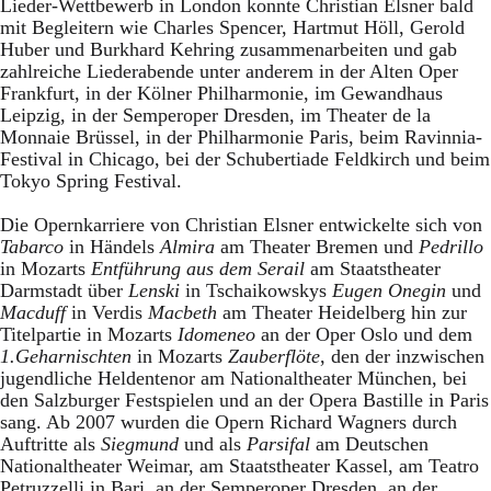
Lieder-Wettbewerb in London konnte Christian Elsner bald
mit Begleitern wie Charles Spencer, Hartmut Höll, Gerold
Huber und Burkhard Kehring zusammenarbeiten und gab
zahlreiche Liederabende unter anderem in der Alten Oper
Frankfurt, in der Kölner Philharmonie, im Gewandhaus
Leipzig, in der Semperoper Dresden, im Theater de la
Monnaie Brüssel, in der Philharmonie Paris, beim Ravinnia-
Festival in Chicago, bei der Schubertiade Feldkirch und beim
Tokyo Spring Festival.
Die Opernkarriere von Christian Elsner entwickelte sich von
Tabarco
in Händels
Almira
am Theater Bremen und
Pedrillo
in Mozarts
Entführung aus dem Serail
am Staatstheater
Darmstadt über
Lenski
in Tschaikowskys
Eugen Onegin
und
Macduff
in Verdis
Macbeth
am Theater Heidelberg hin zur
Titelpartie in Mozarts
Idomeneo
an der Oper Oslo und dem
1.Geharnischten
in Mozarts
Zauberflöte
, den der inzwischen
jugendliche Heldentenor am Nationaltheater München, bei
den Salzburger Festspielen und an der Opera Bastille in Paris
sang. Ab 2007 wurden die Opern Richard Wagners durch
Auftritte als
Siegmund
und als
Parsifal
am Deutschen
Nationaltheater Weimar, am Staatstheater Kassel, am Teatro
Petruzzelli in Bari, an der Semperoper Dresden, an der