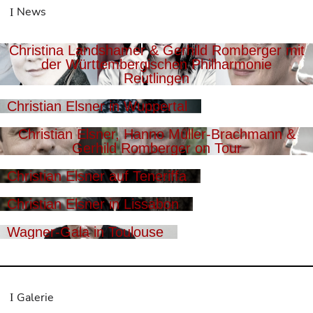
News
Christina Landshamer & Gerhild Romberger mit
der Württembergischen Philharmonie
Reutlingen
Christian Elsner in Wuppertal
Christian Elsner, Hanno Müller-Brachmann &
Gerhild Romberger on Tour
Christian Elsner auf Teneriffa
Christian Elsner in Lissabon
Wagner-Gala in Toulouse
Galerie