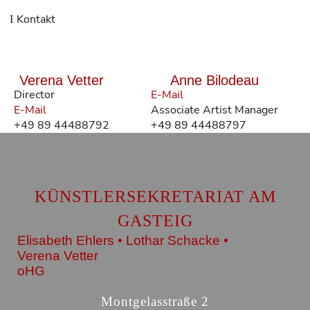
Kontakt
Verena Vetter
Anne Bilodeau
Director
E-Mail
E-Mail
Associate Artist Manager
+49 89 44488792
+49 89 44488797
KÜNSTLERSEKRETARIAT AM
GASTEIG
Elisabeth Ehlers • Lothar Schacke •
Verena Vetter
oHG
Montgelasstraße 2