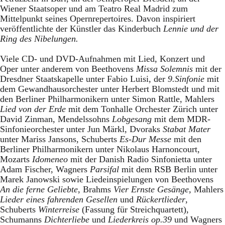
Wiener Staatsoper und am Teatro Real Madrid zum
Mittelpunkt seines Opernrepertoires. Davon inspiriert
veröffentlichte der Künstler das Kinderbuch
Lennie und der
Ring des Nibelungen.
Viele CD- und DVD-Aufnahmen mit Lied, Konzert und
Oper unter anderem von Beethovens
Missa Solemnis
mit der
Dresdner Staatskapelle unter Fabio Luisi, der
9.Sinfonie
mit
dem Gewandhausorchester unter Herbert Blomstedt und mit
den Berliner Philharmonikern unter Simon Rattle, Mahlers
Lied von der Erde
mit dem Tonhalle Orchester Zürich unter
David Zinman, Mendelssohns
Lobgesang
mit dem MDR-
Sinfonieorchester unter Jun Märkl, Dvoraks
Stabat Mater
unter Mariss Jansons
,
Schuberts
Es-Dur Messe
mit den
Berliner Philharmonikern unter Nikolaus Harnoncourt,
Mozarts
Idomeneo
mit der Danish Radio Sinfonietta unter
Adam Fischer, Wagners
Parsifal
mit dem RSB Berlin unter
Marek Janowski sowie Liedeinspielungen von Beethovens
An die ferne Geliebte
, Brahms
Vier Ernste Gesänge,
Mahlers
Lieder eines fahrenden Gesellen
und
Rückertlieder
,
Schuberts
Winterreise
(Fassung für Streichquartett),
Schumanns
Dichterliebe
und
Liederkreis op.39
und Wagners