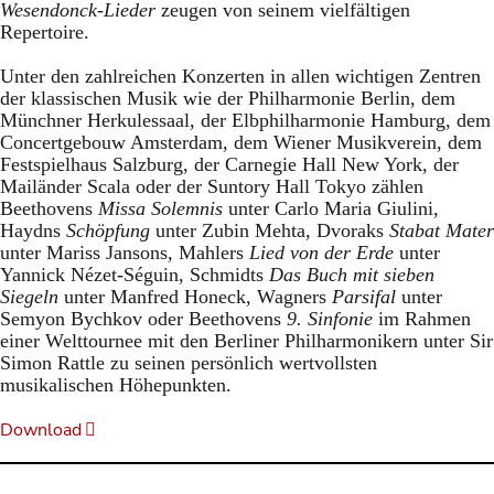
Wesendonck-Lieder
zeugen von seinem vielfältigen
Repertoire.
Unter den zahlreichen Konzerten in allen wichtigen Zentren
der klassischen Musik wie der Philharmonie Berlin, dem
Münchner Herkulessaal, der Elbphilharmonie Hamburg, dem
Concertgebouw Amsterdam, dem Wiener Musikverein, dem
Festspielhaus Salzburg, der Carnegie Hall New York, der
Mailänder Scala oder der Suntory Hall Tokyo zählen
Beethovens
Missa Solemnis
unter Carlo Maria Giulini,
Haydns
Schöpfung
unter Zubin Mehta, Dvoraks
Stabat Mater
unter Mariss Jansons
,
Mahlers
Lied von der Erde
unter
Yannick Nézet-Séguin, Schmidts
Das Buch mit sieben
Siegeln
unter Manfred Honeck, Wagners
Parsifal
unter
Semyon Bychkov oder Beethovens
9. Sinfonie
im Rahmen
einer Welttournee mit den Berliner Philharmonikern unter Sir
Simon Rattle zu seinen persönlich wertvollsten
musikalischen Höhepunkten.
Download