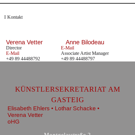
Kontakt
Verena Vetter
Anne Bilodeau
Director
E-Mail
E-Mail
Associate Artist Manager
+49 89 44488792
+49 89 44488797
KÜNSTLERSEKRETARIAT AM
GASTEIG
Elisabeth Ehlers • Lothar Schacke •
Verena Vetter
oHG
Montgelasstraße 2