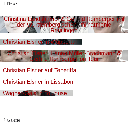
News
Christina Landshamer & Gerhild Romberger mit
der Württembergischen Philharmonie
Reutlingen
Christian Elsner in Wuppertal
Christian Elsner, Hanno Müller-Brachmann &
Gerhild Romberger on Tour
Christian Elsner auf Teneriffa
Christian Elsner in Lissabon
Wagner-Gala in Toulouse
Galerie