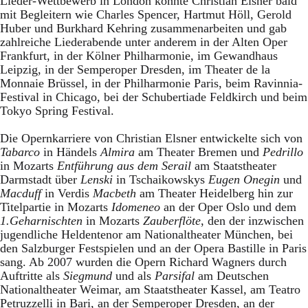
Lieder-Wettbewerb in London konnte Christian Elsner bald
mit Begleitern wie Charles Spencer, Hartmut Höll, Gerold
Huber und Burkhard Kehring zusammenarbeiten und gab
zahlreiche Liederabende unter anderem in der Alten Oper
Frankfurt, in der Kölner Philharmonie, im Gewandhaus
Leipzig, in der Semperoper Dresden, im Theater de la
Monnaie Brüssel, in der Philharmonie Paris, beim Ravinnia-
Festival in Chicago, bei der Schubertiade Feldkirch und beim
Tokyo Spring Festival.
Die Opernkarriere von Christian Elsner entwickelte sich von
Tabarco
in Händels
Almira
am Theater Bremen und
Pedrillo
in Mozarts
Entführung aus dem Serail
am Staatstheater
Darmstadt über
Lenski
in Tschaikowskys
Eugen Onegin
und
Macduff
in Verdis
Macbeth
am Theater Heidelberg hin zur
Titelpartie in Mozarts
Idomeneo
an der Oper Oslo und dem
1.Geharnischten
in Mozarts
Zauberflöte
, den der inzwischen
jugendliche Heldentenor am Nationaltheater München, bei
den Salzburger Festspielen und an der Opera Bastille in Paris
sang. Ab 2007 wurden die Opern Richard Wagners durch
Auftritte als
Siegmund
und als
Parsifal
am Deutschen
Nationaltheater Weimar, am Staatstheater Kassel, am Teatro
Petruzzelli in Bari, an der Semperoper Dresden, an der