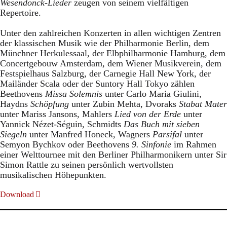
Wesendonck-Lieder
zeugen von seinem vielfältigen
Repertoire.
Unter den zahlreichen Konzerten in allen wichtigen Zentren
der klassischen Musik wie der Philharmonie Berlin, dem
Münchner Herkulessaal, der Elbphilharmonie Hamburg, dem
Concertgebouw Amsterdam, dem Wiener Musikverein, dem
Festspielhaus Salzburg, der Carnegie Hall New York, der
Mailänder Scala oder der Suntory Hall Tokyo zählen
Beethovens
Missa Solemnis
unter Carlo Maria Giulini,
Haydns
Schöpfung
unter Zubin Mehta, Dvoraks
Stabat Mater
unter Mariss Jansons
,
Mahlers
Lied von der Erde
unter
Yannick Nézet-Séguin, Schmidts
Das Buch mit sieben
Siegeln
unter Manfred Honeck, Wagners
Parsifal
unter
Semyon Bychkov oder Beethovens
9. Sinfonie
im Rahmen
einer Welttournee mit den Berliner Philharmonikern unter Sir
Simon Rattle zu seinen persönlich wertvollsten
musikalischen Höhepunkten.
Download