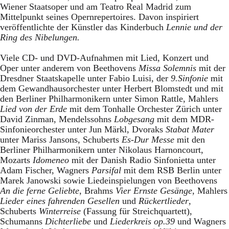
Wiener Staatsoper und am Teatro Real Madrid zum
Mittelpunkt seines Opernrepertoires. Davon inspiriert
veröffentlichte der Künstler das Kinderbuch
Lennie und der
Ring des Nibelungen.
Viele CD- und DVD-Aufnahmen mit Lied, Konzert und
Oper unter anderem von Beethovens
Missa Solemnis
mit der
Dresdner Staatskapelle unter Fabio Luisi, der
9.Sinfonie
mit
dem Gewandhausorchester unter Herbert Blomstedt und mit
den Berliner Philharmonikern unter Simon Rattle, Mahlers
Lied von der Erde
mit dem Tonhalle Orchester Zürich unter
David Zinman, Mendelssohns
Lobgesang
mit dem MDR-
Sinfonieorchester unter Jun Märkl, Dvoraks
Stabat Mater
unter Mariss Jansons
,
Schuberts
Es-Dur Messe
mit den
Berliner Philharmonikern unter Nikolaus Harnoncourt,
Mozarts
Idomeneo
mit der Danish Radio Sinfonietta unter
Adam Fischer, Wagners
Parsifal
mit dem RSB Berlin unter
Marek Janowski sowie Liedeinspielungen von Beethovens
An die ferne Geliebte
, Brahms
Vier Ernste Gesänge,
Mahlers
Lieder eines fahrenden Gesellen
und
Rückertlieder
,
Schuberts
Winterreise
(Fassung für Streichquartett),
Schumanns
Dichterliebe
und
Liederkreis op.39
und Wagners