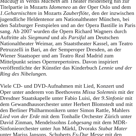
Macduff
in Verdis
Macbeth
am Theater Heidelberg hin zur
Titelpartie in Mozarts
Idomeneo
an der Oper Oslo und dem
1.Geharnischten
in Mozarts
Zauberflöte
, den der inzwischen
jugendliche Heldentenor am Nationaltheater München, bei
den Salzburger Festspielen und an der Opera Bastille in Paris
sang. Ab 2007 wurden die Opern Richard Wagners durch
Auftritte als
Siegmund
und als
Parsifal
am Deutschen
Nationaltheater Weimar, am Staatstheater Kassel, am Teatro
Petruzzelli in Bari, an der Semperoper Dresden, an der
Wiener Staatsoper und am Teatro Real Madrid zum
Mittelpunkt seines Opernrepertoires. Davon inspiriert
veröffentlichte der Künstler das Kinderbuch
Lennie und der
Ring des Nibelungen.
Viele CD- und DVD-Aufnahmen mit Lied, Konzert und
Oper unter anderem von Beethovens
Missa Solemnis
mit der
Dresdner Staatskapelle unter Fabio Luisi, der
9.Sinfonie
mit
dem Gewandhausorchester unter Herbert Blomstedt und mit
den Berliner Philharmonikern unter Simon Rattle, Mahlers
Lied von der Erde
mit dem Tonhalle Orchester Zürich unter
David Zinman, Mendelssohns
Lobgesang
mit dem MDR-
Sinfonieorchester unter Jun Märkl, Dvoraks
Stabat Mater
unter Mariss Jansons
,
Schuberts
Es-Dur Messe
mit den