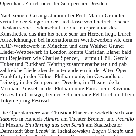
Opernhaus Zürich oder der Semperoper Dresden.
Nach seinem Gesangsstudium bei Prof. Martin Gründler
vertiefte der Sänger in der Liedklasse von Dietrich Fischer-
Dieskau seine Leidenschaft für die Interpretation des
Kunstliedes, das ihm bis heute sehr am Herzen liegt. Durch
Auszeichnungen bei internationalen Wettbewerben wie dem
ARD-Wettbewerb in München und dem Walther Gruner
Lieder-Wettbewerb in London konnte Christian Elsner bald
mit Begleitern wie Charles Spencer, Hartmut Höll, Gerold
Huber und Burkhard Kehring zusammenarbeiten und gab
zahlreiche Liederabende unter anderem in der Alten Oper
Frankfurt, in der Kölner Philharmonie, im Gewandhaus
Leipzig, in der Semperoper Dresden, im Theater de la
Monnaie Brüssel, in der Philharmonie Paris, beim Ravinnia-
Festival in Chicago, bei der Schubertiade Feldkirch und beim
Tokyo Spring Festival.
Die Opernkarriere von Christian Elsner entwickelte sich von
Tabarco
in Händels
Almira
am Theater Bremen und
Pedrillo
in Mozarts
Entführung aus dem Serail
am Staatstheater
Darmstadt über
Lenski
in Tschaikowskys
Eugen Onegin
und