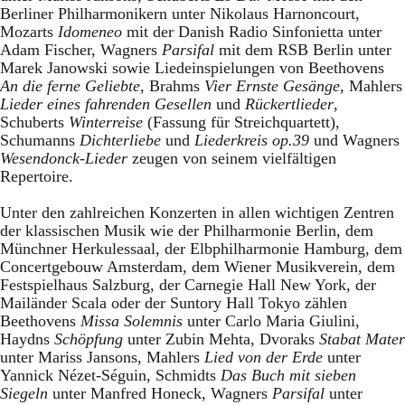
Berliner Philharmonikern unter Nikolaus Harnoncourt,
Mozarts
Idomeneo
mit der Danish Radio Sinfonietta unter
Adam Fischer, Wagners
Parsifal
mit dem RSB Berlin unter
Marek Janowski sowie Liedeinspielungen von Beethovens
An die ferne Geliebte
, Brahms
Vier Ernste Gesänge,
Mahlers
Lieder eines fahrenden Gesellen
und
Rückertlieder
,
Schuberts
Winterreise
(Fassung für Streichquartett),
Schumanns
Dichterliebe
und
Liederkreis op.39
und Wagners
Wesendonck-Lieder
zeugen von seinem vielfältigen
Repertoire.
Unter den zahlreichen Konzerten in allen wichtigen Zentren
der klassischen Musik wie der Philharmonie Berlin, dem
Münchner Herkulessaal, der Elbphilharmonie Hamburg, dem
Concertgebouw Amsterdam, dem Wiener Musikverein, dem
Festspielhaus Salzburg, der Carnegie Hall New York, der
Mailänder Scala oder der Suntory Hall Tokyo zählen
Beethovens
Missa Solemnis
unter Carlo Maria Giulini,
Haydns
Schöpfung
unter Zubin Mehta, Dvoraks
Stabat Mater
unter Mariss Jansons
,
Mahlers
Lied von der Erde
unter
Yannick Nézet-Séguin, Schmidts
Das Buch mit sieben
Siegeln
unter Manfred Honeck, Wagners
Parsifal
unter