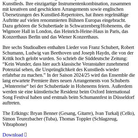
Kunstlieds. Ihre einzigartige Instrumentenkombination, zusammen
mit kreativen und geschickten Arrangements sowie englischen
Übersetzungen des Kunstlied-Repertoires, hat ihnen regelmäßige
Auftritte auf vielen renommierten Bühnen Europas eingebracht.
Dazu gehören die Schubertiade in Schwarzenberg/Hohenems, die
Wigmore Hall in London, das Heinrich-Heine-Haus in Paris, das
Konzerthaus Berlin und das Wiener Konzerthaus.
Ihre sechs Studioalben enthalten Lieder von Franz Schubert, Robert
Schumann, Ludwig van Beethoven und Joseph Haydn, die von der
Kritik hoch gelobt wurden. So schrieb die Süddeutsche Zeitung:
“Kein Wunder, dass hier auch klassische Veranstalter zunehmend
Potenzial sehen, die Ursprünglichkeit des Kunstlieds wieder
erfahrbar zu machen.” In der Saison 2024/25 wird das Ensemble die
lang erwartete Premiere ihres neuen Arrangements von Schuberts
„Winterreise“ bei der Schubertiade in Hohenems feiern. Außerdem
werden sie eine künstlerische Residenz beim Oxford International
Song Festival haben und erstmals beim Schumannfest in Düsseldorf
auftreten.
The Erlkings: Bryan Benner (Gesang, Gitarre), Ivan Turkalj (Cello),
Simon Teurezbacher (Tuba), Thomas Toppler (Schlagzeug,
Vibraphone)
Download