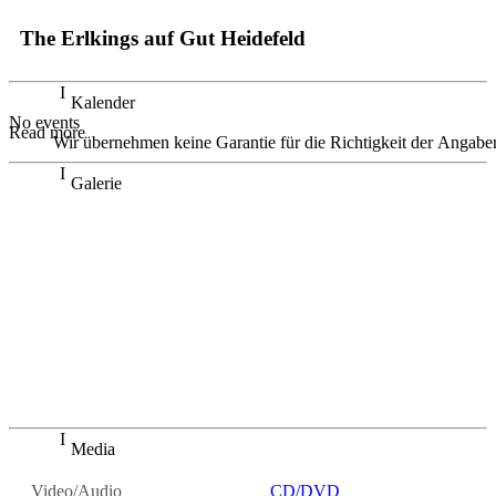
The Erlkings auf Gut Heidefeld
Kalender
No events
Read more
Wir übernehmen keine Garantie für die Richtigkeit der Angabe
Galerie
"So köstlich bürsteten die Musiker die Melodien gegen den
Strich und setzten dabei gut gestimmte Akzente ohne den
Schubert-Liedern Gewalt anzutun.(...) Mit viel Feingefühl
steigerten die Musiker bei "Sie ist mein" die Fantasien des
verliebten Müllerburschen, dass dessen stürmische
Leidenschaft bis in die letzten Sitzreihen zu spüren war."
Bocholter- Borkener Volksblatt
"Kulturschock mit den Erlkings auf Gut Heidefeld", Michael
Stukowsk, 29.04.2023
Media
Video/Audio
CD/DVD