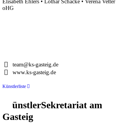
Elisabeth Ehlers • Lothar Schacke • Verena Vetter
oHG
Montgelasstraße 2
81679 München
Deutschland
+49 89 4448879-0
team@ks-gasteig.de
www.ks-gasteig.de
Künstlerliste
K
ünstlerSekretariat am
Gasteig