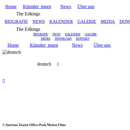
Home
Künstler_innen
News
Über uns
The Erlkings
BIOGRAFIE
NEWS
KALENDER
GALERIE
MEDIA
DOW
The Erlkings
BIOGRAFIE
NEWS
KALENDER
GALERIE
MEDIA
DOWNLOAD
KONTAKT
Home
Künstler_innen
News
Über uns
deutsch
© Austrian Tourist Office-Peak Motion Films