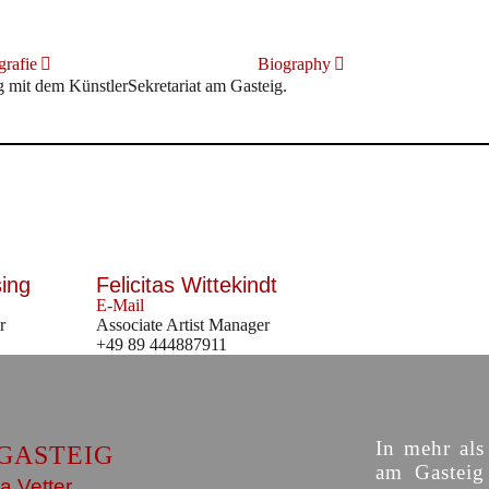
rafie
Biography
it dem KünstlerSekretariat am Gasteig.
sing
Felicitas Wittekindt
E-Mail
r
Associate Artist Manager
+49 89 444887911
In mehr als
GASTEIG
am Gasteig 
a Vetter