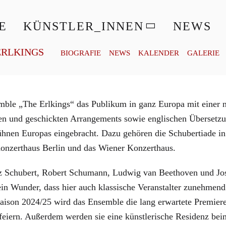
© AUSTRIAN TOURIST OFFICE-PEAK MOTION FILMS
E
KÜNSTLER_INNEN
NEWS
ERLKINGS
BIOGRAFIE
NEWS
KALENDER
GALERIE
mble „The Erlkings“ das Publikum in ganz Europa mit einer ne
n und geschickten Arrangements sowie englischen Übersetzun
Bühnen Europas eingebracht. Dazu gehören die Schubertiade 
Konzerthaus Berlin und das Wiener Konzerthaus.
anz Schubert, Robert Schumann, Ludwig van Beethoven und Jos
in Wunder, dass hier auch klassische Veranstalter zunehmend 
Saison 2024/25 wird das Ensemble die lang erwartete Premier
feiern. Außerdem werden sie eine künstlerische Residenz bei