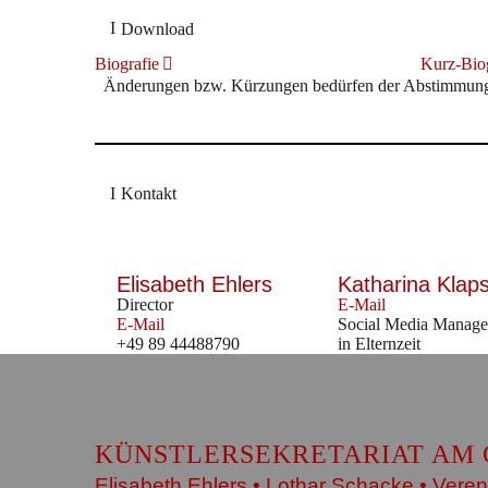
Download
Biografie
Kurz-Biog
Änderungen bzw. Kürzungen bedürfen der Abstimmung m
Kontakt
Elisabeth Ehlers
Katharina Klap
Director
E-Mail
E-Mail
Social Media Manage
+49 89 44488790
in Elternzeit
KÜNSTLERSEKRETARIAT AM 
Elisabeth Ehlers • Lothar Schacke • Veren