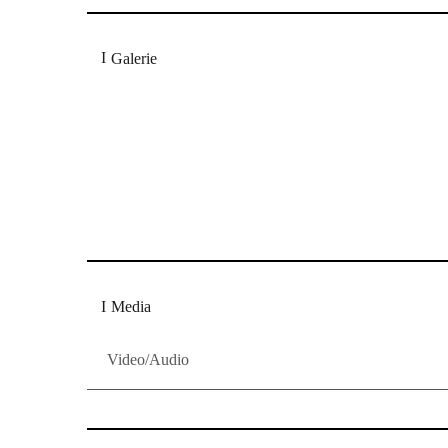
Galerie
"So köstlich bürsteten die Musiker die Melodien geg
steigerten die Musiker bei "Sie ist mein" die Fantasi
Bocholter- Borkener Volksblatt
"Kulturschock mit den Erlkings auf
Media
Video/Audio