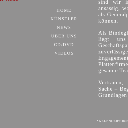
sind wir i
ansässig, w
HOME
als General
KÜNSTLER
können.
NEWS
Als Bindegl
ÜBER UNS
liegt uns
CD/DVD
Geschäfts
zuverläs
VIDEOS
Engagemen
Plattenfirm
gesamte Team
Vertrauen,
Sache – Beg
Grundlagen 
*KALENDERVORSC