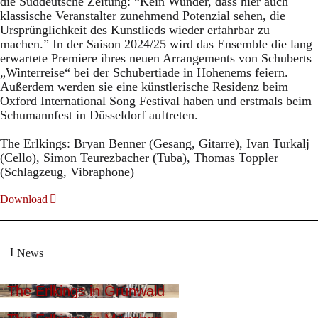
die Süddeutsche Zeitung: “Kein Wunder, dass hier auch
klassische Veranstalter zunehmend Potenzial sehen, die
Ursprünglichkeit des Kunstlieds wieder erfahrbar zu
machen.” In der Saison 2024/25 wird das Ensemble die lang
erwartete Premiere ihres neuen Arrangements von Schuberts
„Winterreise“ bei der Schubertiade in Hohenems feiern.
Außerdem werden sie eine künstlerische Residenz beim
Oxford International Song Festival haben und erstmals beim
Schumannfest in Düsseldorf auftreten.
The Erlkings: Bryan Benner (Gesang, Gitarre), Ivan Turkalj
(Cello), Simon Teurezbacher (Tuba), Thomas Toppler
(Schlagzeug, Vibraphone)
Download
News
The Erlkings in Grünwald