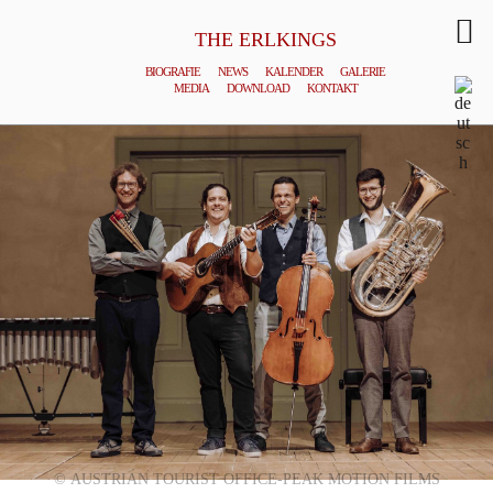
THE ERLKINGS
BIOGRAFIE
NEWS
KALENDER
GALERIE
MEDIA
DOWNLOAD
KONTAKT
© AUSTRIAN TOURIST OFFICE-PEAK MOTION FILMS