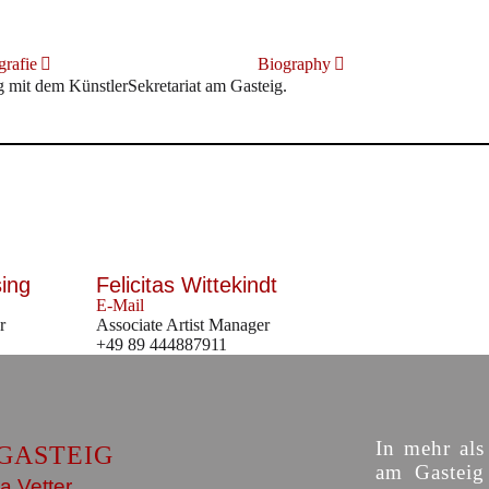
rafie
Biography
it dem KünstlerSekretariat am Gasteig.
sing
Felicitas Wittekindt
E-Mail
r
Associate Artist Manager
+49 89 444887911
In mehr als
GASTEIG
am Gasteig 
a Vetter