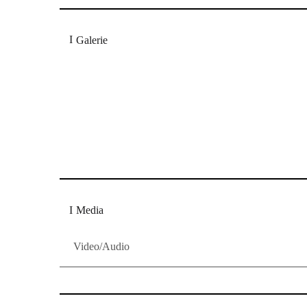
Galerie
"So köstlich bürsteten die Musiker die Melodien geg
steigerten die Musiker bei "Sie ist mein" die Fantasi
Bocholter- Borkener Volksblatt
"Kulturschock mit den Erlkings auf
Media
Video/Audio