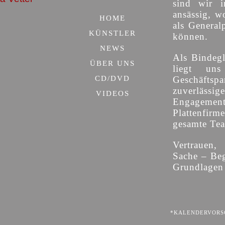
sind wir i
ansässig, w
HOME
als General
KÜNSTLER
können.
NEWS
Als Bindegl
ÜBER UNS
liegt uns
CD/DVD
Geschäfts
zuverläs
VIDEOS
Engagemen
Plattenfirm
gesamte Team
Vertrauen,
Sache – Beg
Grundlagen 
*KALENDERVORSC