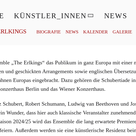
© AUSTRIAN TOURIST OFFICE-PEAK MOTION FILMS
E
KÜNSTLER_INNEN
NEWS
ERLKINGS
BIOGRAFIE
NEWS
KALENDER
GALERIE
mble „The Erlkings“ das Publikum in ganz Europa mit einer ne
n und geschickten Arrangements sowie englischen Übersetzun
Bühnen Europas eingebracht. Dazu gehören die Schubertiade 
Konzerthaus Berlin und das Wiener Konzerthaus.
anz Schubert, Robert Schumann, Ludwig van Beethoven und Jos
in Wunder, dass hier auch klassische Veranstalter zunehmend 
Saison 2024/25 wird das Ensemble die lang erwartete Premier
feiern. Außerdem werden sie eine künstlerische Residenz bei