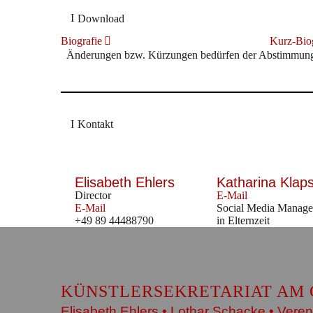
Download
Biografie
Kurz-Biog
Änderungen bzw. Kürzungen bedürfen der Abstimmung m
Kontakt
Elisabeth Ehlers
Katharina Klap
Director
E-Mail
E-Mail
Social Media Manage
+49 89 44488790
in Elternzeit
KÜNSTLERSEKRETARIAT AM 
Elisabeth Ehlers • Lothar Schacke • Veren