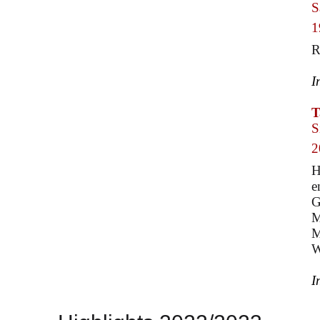
S
1
R
I
T
S
2
H
e
G
M
M
W
I