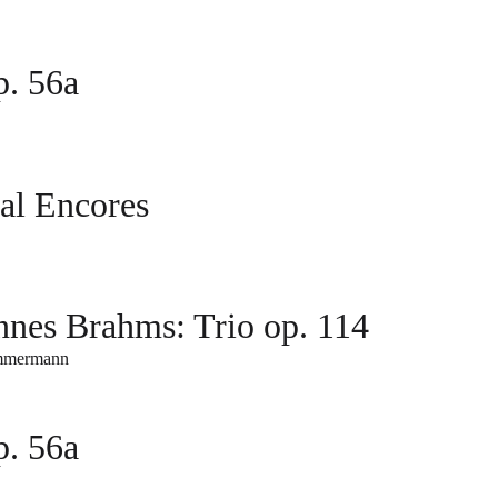
. 56a
cal Encores
nnes Brahms: Trio op. 114
mmermann
. 56a