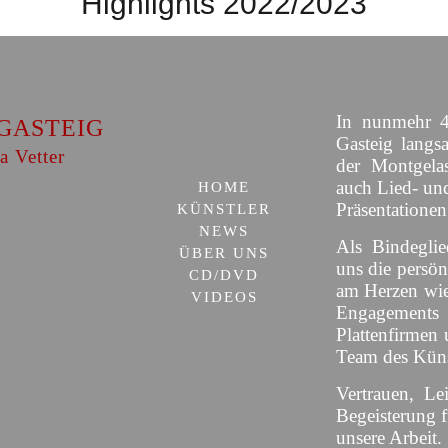
Highlights 2022/2023
In nunmehr 40
GASTEIG
Gasteig langs
a Vetter
der Montgelas
auch Lied- un
HOME
Präsentationen
KÜNSTLER
NEWS
Als Bindeglie
ÜBER UNS
uns die persön
CD/DVD
am Herzen wie
VIDEOS
Engagement
Plattenfirmen 
Team des Künst
Vertrauen, Le
Begeisterung 
unsere Arbeit.