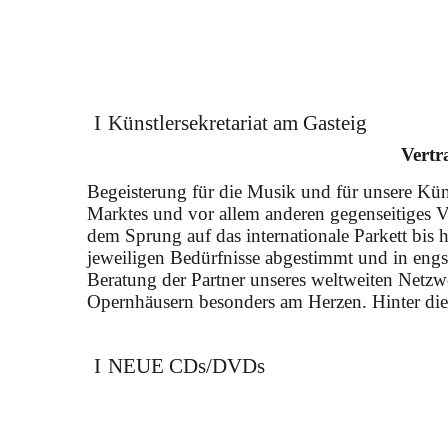
Andrè Schuen bei 
Künstler­sekretariat am Gasteig
Vertr
Begeisterung für die Musik und für unsere Kün
Marktes und vor allem anderen gegenseitiges Ve
in Mozarts "Die Zauberflöt
dem Sprung auf das internationale Parkett bis h
der Leitung von David Afk
jeweiligen Bedürfnisse abgestimmt und in engs
Beratung der Partner unseres weltweiten Netzw
Opernhäusern besonders am Herzen. Hinter die
NEUE CDs/DVDs