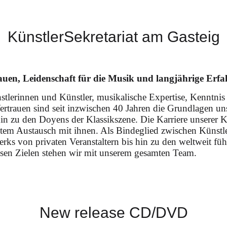
KünstlerSekretariat am Gasteig
den Salzburger Festspielen
auen, Leidenschaft für die Musik und langjährige Erf
stlerinnen und Künstler, musikalische Expertise, Kenntnis
rtrauen sind seit inzwischen 40 Jahren die Grundlagen unse
e“ (Neuproduktion Mozartwoche 2026 Salzburg, Regi
in zu den Doyens der Klassikszene. Die Karriere unserer Kü
ham
tem Austausch mit ihnen. Als Bindeglied zwischen Künstler
erks von privaten Veranstaltern bis hin zu den weltweit fü
sen Zielen stehen wir mit unserem gesamten Team.
New release CD/DVD