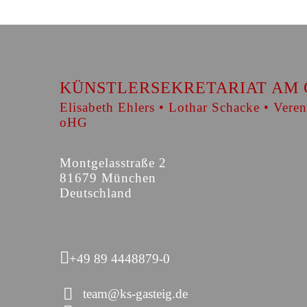
KÜNSTLERSEKRETARIAT AM 
Elisabeth Ehlers • Lothar Schacke • Veren
oHG
Montgelasstraße 2
81679 München
Deutschland
+49 89 4448879-0
team@ks-gasteig.de