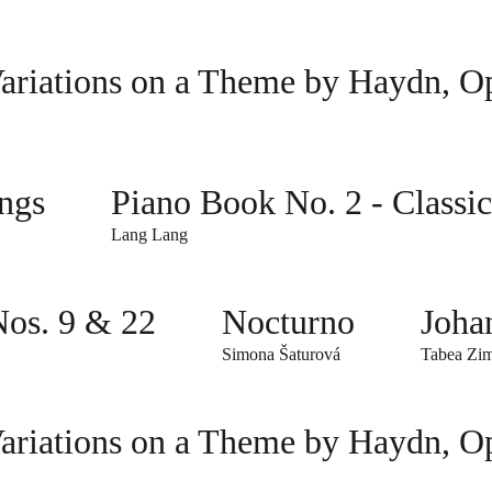
tions on a Theme by Haydn, Op
ongs
Piano Book No. 2 - Classi
Lang Lang
Nos. 9 & 22
Nocturno
Joha
Simona Šaturová
Tabea Zi
tions on a Theme by Haydn, Op