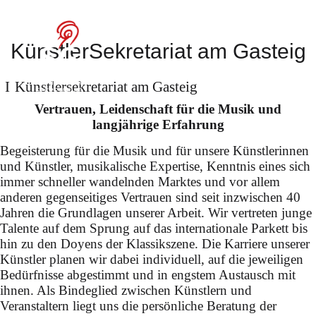
Tabea
Zimmermann in
KünstlerSekretariat am Gasteig
Siena
Künstler­sekretariat am Gasteig
Vertrauen, Leidenschaft für die Musik und
langjährige Erfahrung
Dirigat Strauss' "Ariadne
Begeisterung für die Musik und für unsere Künstlerinnen
und Künstler, musikalische Expertise, Kenntnis eines sich
auf Naxos" (Regie: Ersan
immer schneller wandelnden Marktes und vor allem
Mondtag) am Pult der
anderen gegenseitiges Vertrauen sind seit inzwischen 40
Jahren die Grundlagen unserer Arbeit. Wir vertreten junge
Wiener Philharmoniker
Talente auf dem Sprung auf das internationale Parkett bis
hin zu den Doyens der Klassikszene. Die Karriere unserer
Künstler planen wir dabei individuell, auf die jeweiligen
Bedürfnisse abgestimmt und in engstem Austausch mit
ihnen. Als Bindeglied zwischen Künstlern und
Veranstaltern liegt uns die persönliche Beratung der