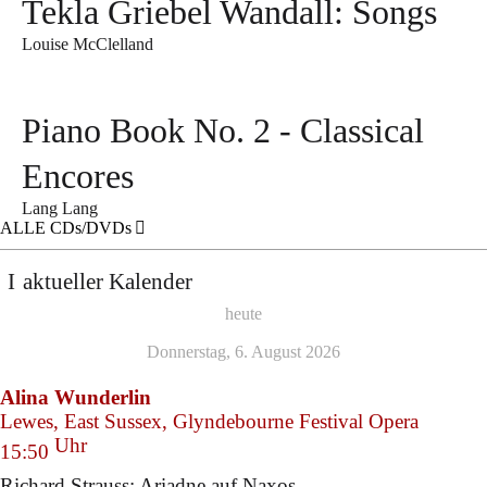
Tekla Griebel Wandall: Songs
Louise McClelland
Piano Book No. 2 - Classical
Encores
Lang Lang
ALLE CDs/DVDs
aktueller Kalender
heute
Donnerstag, 6. August 2026
Alina Wunderlin
Lewes, East Sussex, Glyndebourne Festival Opera
Uhr
15:50
Richard Strauss: Ariadne auf Naxos