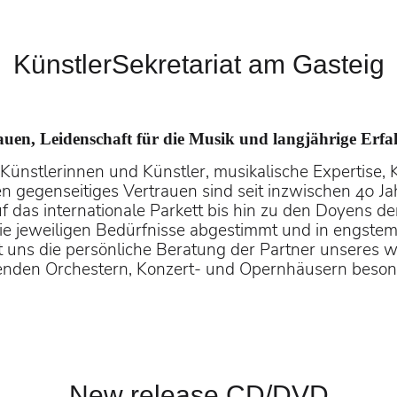
 Kieran Carrel (Debüt) bei den
KünstlerSekretariat am Gasteig
auen, Leidenschaft für die Musik und langjährige Erf
Künstlerinnen und Künstler, musikalische Expertise, 
 gegenseitiges Vertrauen sind seit inzwischen 40 Ja
öte“ (Neuproduktion Mozartwoche 2026 Salzburg, 
 das internationale Parkett bis hin zu den Doyens der
vid Afkham
 die jeweiligen Bedürfnisse abgestimmt und in engste
t uns die persönliche Beratung der Partner unseres 
hrenden Orchestern, Konzert- und Opernhäusern beson
New release CD/DVD