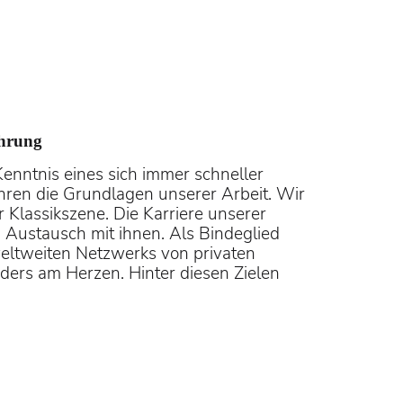
 Bayreuther
ahrung
Kenntnis eines sich immer schneller
hren die Grundlagen unserer Arbeit. Wir
Regie: Rolando Villazón)
 Klassikszene. Die Karriere unserer
m Austausch mit ihnen. Als Bindeglied
weltweiten Netzwerks von privaten
ders am Herzen. Hinter diesen Zielen