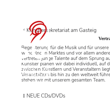
Benjamin Bruns &
Festspielen
Künstler­sekretariat am Gasteig
Vertr
Begeisterung für die Musik und für unsere 
wandelnden Marktes und vor allem anderen
in Mozarts "Die Zauberfl
vertreten junge Talente auf dem Sprung auf
unter der Leitung von Da
Künstler planen wir dabei individuell, auf
zwischen Künstlern und Veranstaltern lieg
Veranstaltern bis hin zu den weltweit fü
stehen wir mit unserem gesamten Team.
NEUE CDs/DVDs