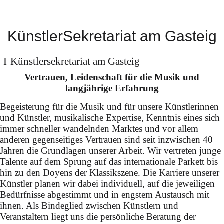
bei den
Bayreuther
KünstlerSekretariat am Gasteig
Festspielen
Künstler­sekretariat am Gasteig
in allen vier Teilen des
Vertrauen, Leidenschaft für die Musik und
"Ring des Nibelungen"
langjährige Erfahrung
(Konzeption: Marcus
Begeisterung für die Musik und für unsere Künstlerinnen
und Künstler, musikalische Expertise, Kenntnis eines sich
Lobbes & Nils Corte) unter
immer schneller wandelnden Marktes und vor allem
der Leitung von Christian
anderen gegenseitiges Vertrauen sind seit inzwischen 40
Jahren die Grundlagen unserer Arbeit. Wir vertreten junge
Thielemann
Talente auf dem Sprung auf das internationale Parkett bis
hin zu den Doyens der Klassikszene. Die Karriere unserer
Künstler planen wir dabei individuell, auf die jeweiligen
Bedürfnisse abgestimmt und in engstem Austausch mit
ihnen. Als Bindeglied zwischen Künstlern und
Veranstaltern liegt uns die persönliche Beratung der