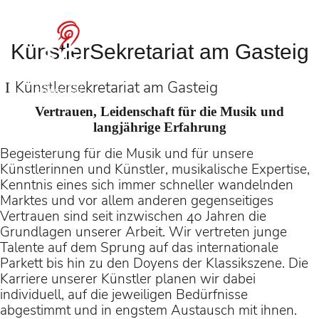
María Dueñas
KünstlerSekretariat am Gasteig
auf Tour
Künstler­sekretariat am Gasteig
in allen vier Teilen des
Vertrauen, Leidenschaft für die Musik und
"Ring des Nibelungen"
langjährige Erfahrung
(Konzeption: Marcus
Begeisterung für die Musik und für unsere
Künstlerinnen und Künstler, musikalische Expertise,
Lobbes & Nils Corte)
Kenntnis eines sich immer schneller wandelnden
unter der Leitung von
Marktes und vor allem anderen gegenseitiges
Vertrauen sind seit inzwischen 40 Jahren die
Christian Thielemann
Grundlagen unserer Arbeit. Wir vertreten junge
Talente auf dem Sprung auf das internationale
Parkett bis hin zu den Doyens der Klassikszene. Die
Karriere unserer Künstler planen wir dabei
individuell, auf die jeweiligen Bedürfnisse
abgestimmt und in engstem Austausch mit ihnen.